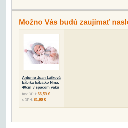
Možno Vás budú zaujímať nasl
Antonio Juan Látková
bábika bábätko Nina,
40cm v spacom vaku
66,59 €
bez DPH:
81,90 €
s DPH: