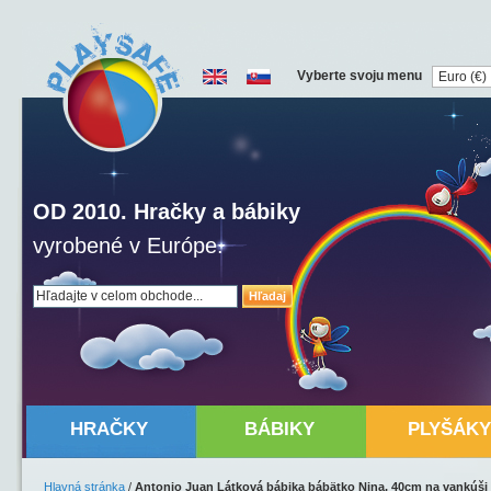
Vyberte svoju menu
OD 2010. Hračky a bábiky
vyrobené v Európe.
Hľadaj
HRAČKY
BÁBIKY
PLYŠÁKY
Hlavná stránka
/
Antonio Juan Látková bábika bábätko Nina, 40cm na vankúši