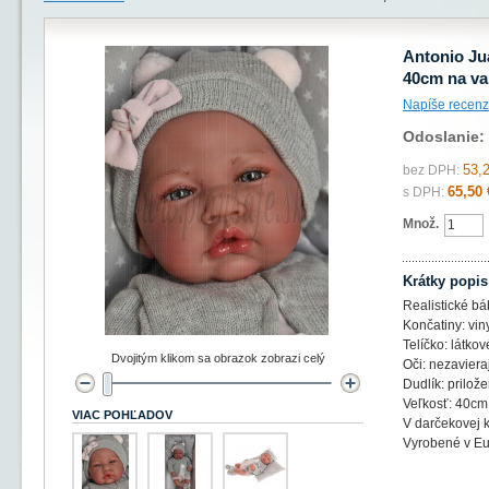
Antonio Ju
40cm na va
Napíše recenz
Odoslanie:
53,
bez DPH:
65,50 
s DPH:
Množ.
Krátky popis
Realistické bá
Končatiny: vin
Telíčko: látkov
Dvojitým klikom sa obrazok zobrazi celý
Oči: nezaviera
Dudlík: prilože
Veľkosť: 40cm
VIAC POHĽADOV
V darčekovej k
Vyrobené v Eu