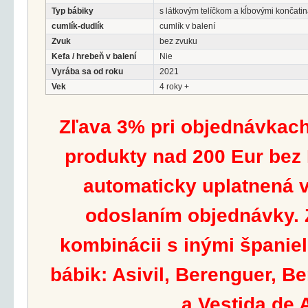
Typ bábiky
s látkovým telíčkom a kĺbovými končati
cumlík-dudlík
cumlík v balení
Zvuk
bez zvuku
Kefa / hrebeň v balení
Nie
Vyrába sa od roku
2021
Vek
4 roky +
Zľava 3% pri objednávkach
produkty nad 200 Eur bez
automaticky uplatnená v
odoslaním objednávky. Z
kombinácii s inými španie
bábik: Asivil, Berenguer, B
a Vestida de 