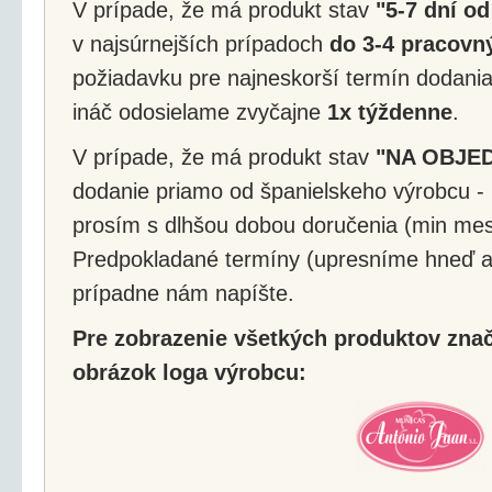
V prípade, že má produkt stav
"5-7 dní od
v najsúrnejších prípadoch
do 3-4 pracovný
požiadavku pre najneskorší termín dodania
ináč odosielame zvyčajne
1x týždenne
.
V prípade, že má produkt stav
"NA OBJE
dodanie priamo od španielskeho výrobcu - 
prosím s dlhšou dobou doručenia (min mes
Predpokladané termíny (upresníme hneď a
prípadne nám napíšte.
Pre zobrazenie všetkých produktov značk
obrázok loga výrobcu: