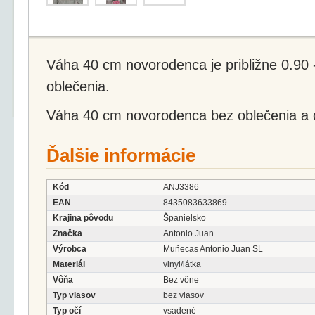
Váha 40 cm novorodenca je približne 0.90 - 
oblečenia.
Váha 40 cm novorodenca bez oblečenia a d
Ďalšie informácie
Kód
ANJ3386
EAN
8435083633869
Krajina pôvodu
Španielsko
Značka
Antonio Juan
Výrobca
Muñecas Antonio Juan SL
Materiál
vinyl/látka
Vôňa
Bez vône
Typ vlasov
bez vlasov
Typ očí
vsadené