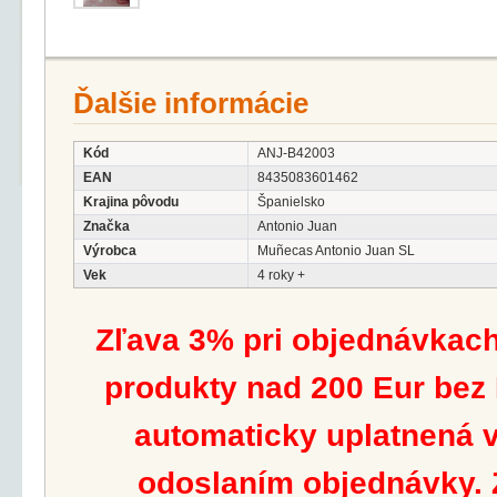
Ďalšie informácie
Kód
ANJ-B42003
EAN
8435083601462
Krajina pôvodu
Španielsko
Značka
Antonio Juan
Výrobca
Muñecas Antonio Juan SL
Vek
4 roky +
Zľava 3% pri objednávkach
produkty nad 200 Eur bez
automaticky uplatnená v
odoslaním objednávky. Z