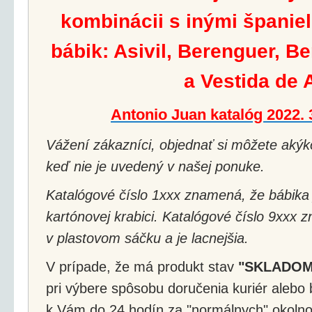
kombinácii s inými španie
bábik: Asivil, Berenguer, B
a Vestida de 
Antonio Juan katalóg 2022.
Vážení zákazníci, objednať si môžete akýko
keď nie je uvedený v našej ponuke.
Katalógové číslo 1xxx znamená, že bábika 
kartónovej krabici. Katalógové číslo 9xxx 
v plastovom sáčku a je lacnejšia.
V prípade, že má produkt stav
"SKLADOM
pri výbere spôsobu doručenia kuriér alebo 
k Vám do 24 hodín za "normálnych" okolnos