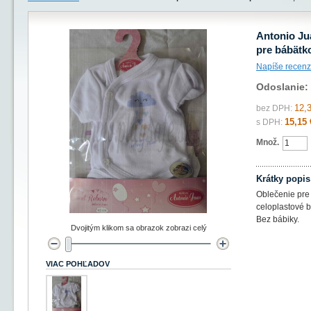
Antonio Ju
pre bábätk
Napíše recenz
Odoslanie:
12,
bez DPH:
15,15 
s DPH:
Množ.
Krátky popis
Oblečenie pre
celoplastové 
Bez bábiky.
Dvojitým klikom sa obrazok zobrazi celý
VIAC POHĽADOV