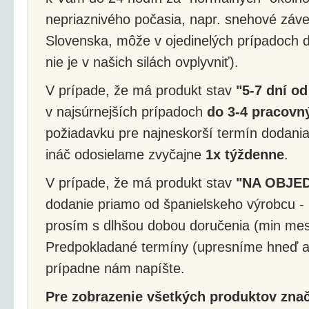
nepriaznivého počasia, napr. snehové záv
Slovenska, môže v ojedinelých prípadoch d
nie je v našich silách ovplyvniť).
V prípade, že má produkt stav
"5-7 dní od
v najsúrnejších prípadoch
do 3-4 pracovný
požiadavku pre najneskorší termín dodania
ináč odosielame zvyčajne
1x týždenne
.
V prípade, že má produkt stav
"NA OBJE
dodanie priamo od španielskeho výrobcu - 
prosím s dlhšou dobou doručenia (min mes
Predpokladané termíny (upresníme hneď a
prípadne nám napíšte.
Pre zobrazenie všetkých produktov značk