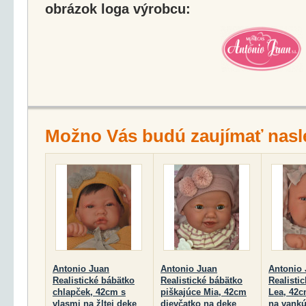
obrázok loga výrobcu:
Možno Vás budú zaujímať nasl
Antonio Juan
Antonio Juan
Antonio
Realistické bábätko
Realistické bábätko
Realisti
chlapček, 42cm s
piškajúce Mia, 42cm
Lea, 42c
vlasmi na žltej deke
dievčatko na deke
na vankú