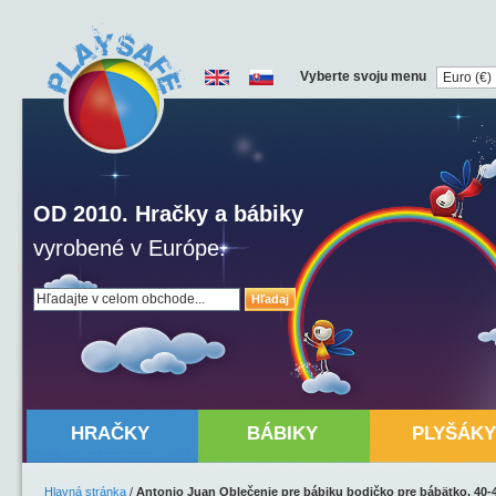
Vyberte svoju menu
OD 2010. Hračky a bábiky
vyrobené v Európe.
Hľadaj
HRAČKY
BÁBIKY
PLYŠÁKY
Hlavná stránka
/
Antonio Juan Oblečenie pre bábiku bodičko pre bábätko, 40