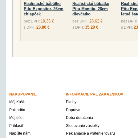
Realistické bábätko
Realistické bábätko
Realisti
Pitu Expositor, 26cm
Pitu Mantita, 26cm
Pitu Exp
chlapček
dievčatko
letné ša
19,35 €
28,62 €
bez DPH:
bez DPH:
bez DPH:
23,80 €
35,20 €
23
s DPH:
s DPH:
s DPH:
NAKUPOVANIE
INFORMÁCIE PRE ZÁKAZNÍKOV
Môj Košík
Platby
Pokladňa
Doprava
Môj účet
Doba doručenia
Prihlásiť
Sledovanie zásielky
Napíšte nám
Reklamácie a vrátenie tovaru