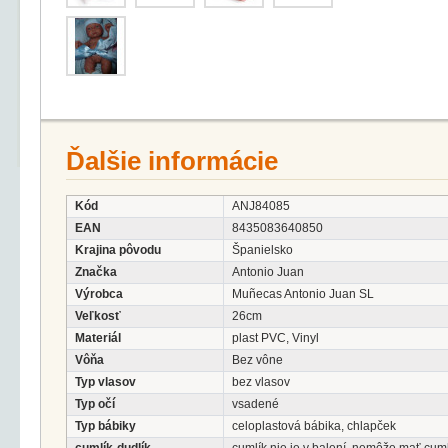
Ďalšie informácie
Kód
ANJ84085
EAN
8435083640850
Krajina pôvodu
Španielsko
Značka
Antonio Juan
Výrobca
Muñecas Antonio Juan SL
Veľkosť
26cm
Materiál
plast PVC, Vinyl
Vôňa
Bez vône
Typ vlasov
bez vlasov
Typ očí
vsadené
Typ bábiky
celoplastová bábika, chlapček