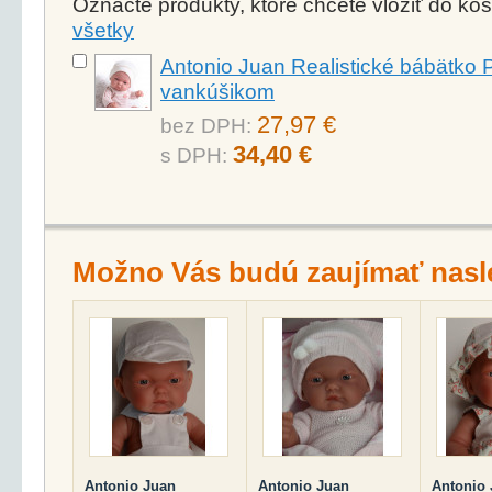
Označte produkty, ktoré chcete vložiť do k
všetky
Antonio Juan Realistické bábätko P
vankúšikom
27,97 €
bez DPH:
34,40 €
s DPH:
Možno Vás budú zaujímať nasl
Antonio Juan
Antonio Juan
Antonio