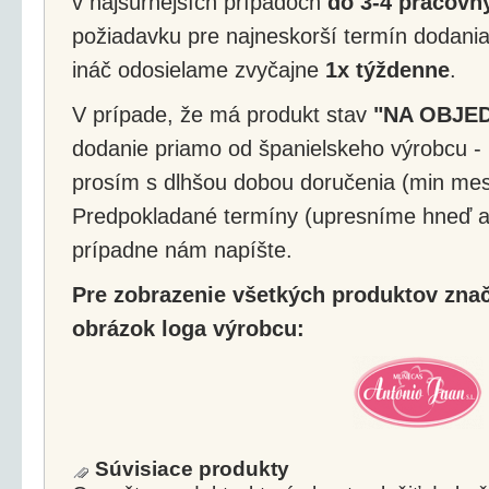
v najsúrnejších prípadoch
do 3-4 pracovný
požiadavku pre najneskorší termín dodania
ináč odosielame zvyčajne
1x týždenne
.
V prípade, že má produkt stav
"NA OBJE
dodanie priamo od španielskeho výrobcu - 
prosím s dlhšou dobou doručenia (min mes
Predpokladané termíny (upresníme hneď a
prípadne nám napíšte.
Pre zobrazenie všetkých produktov značk
obrázok loga výrobcu:
Súvisiace produkty