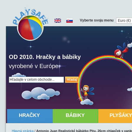
Vyberte svoju menu
OD 2010. Hračky a bábiky
vyrobené v Európe.
Hľadaj
HRAČKY
BÁBIKY
PLYŠÁKY
Hlavná stránka
/
Antonio Juan Realistické bábätko Pitu, 26cm chlapček s van