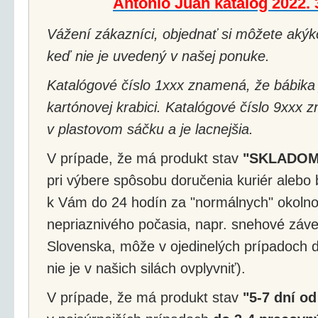
Antonio Juan katalóg 2022.
Vážení zákazníci, objednať si môžete akýko
keď nie je uvedený v našej ponuke.
Katalógové číslo 1xxx znamená, že bábika 
kartónovej krabici. Katalógové číslo 9xxx 
v plastovom sáčku a je lacnejšia.
V prípade, že má produkt stav
"SKLADOM
pri výbere spôsobu doručenia kuriér alebo 
k Vám do 24 hodín za "normálnych" okolnos
nepriaznivého počasia, napr. snehové záv
Slovenska, môže v ojedinelých prípadoch d
nie je v našich silách ovplyvniť).
V prípade, že má produkt stav
"5-7 dní od