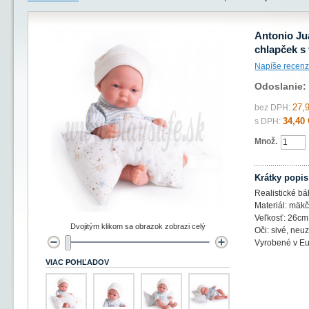
Antonio Ju
chlapček s
Napíše recenz
Odoslanie:
27,
bez DPH:
34,40 
s DPH:
Množ.
Krátky popis
Realistické bá
Materiál: mäkč
Veľkosť: 26cm
Dvojitým klikom sa obrazok zobrazi celý
Oči: sivé, neuz
Vyrobené v E
VIAC POHĽADOV