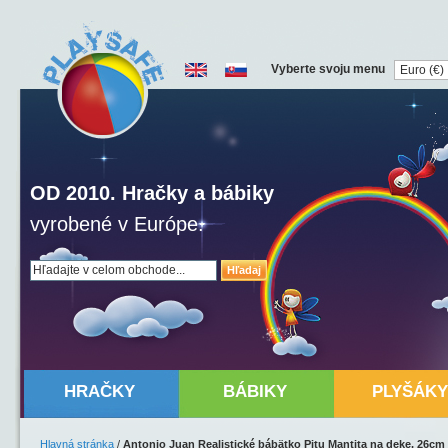
Vyberte svoju menu
OD 2010. Hračky a bábiky
vyrobené v Európe.
Hľadaj
HRAČKY
BÁBIKY
PLYŠÁKY
Hlavná stránka
/
Antonio Juan Realistické bábätko Pitu Mantita na deke, 26cm