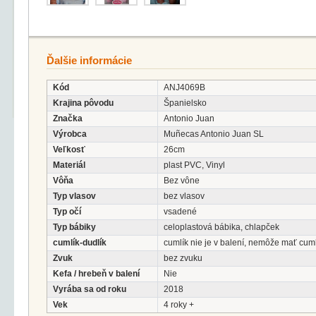
Ďalšie informácie
Kód
ANJ4069B
Krajina pôvodu
Španielsko
Značka
Antonio Juan
Výrobca
Muñecas Antonio Juan SL
Veľkosť
26cm
Materiál
plast PVC, Vinyl
Vôňa
Bez vône
Typ vlasov
bez vlasov
Typ očí
vsadené
Typ bábiky
celoplastová bábika, chlapček
cumlík-dudlík
cumlík nie je v balení, nemôže mať cum
Zvuk
bez zvuku
Kefa / hrebeň v balení
Nie
Vyrába sa od roku
2018
Vek
4 roky +