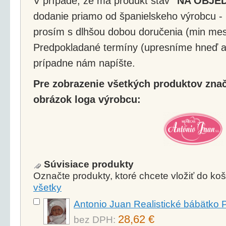
V prípade, že má produkt stav
"NA OBJE
dodanie priamo od španielskeho výrobcu - 
prosím s dlhšou dobou doručenia (min mes
Predpokladané termíny (upresníme hneď a
prípadne nám napíšte.
Pre zobrazenie všetkých produktov značk
obrázok loga výrobcu:
Súvisiace produkty
Označte produkty, ktoré chcete vložiť do k
všetky
Antonio Juan Realistické bábätko P
28,62 €
bez DPH: