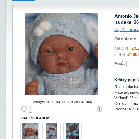
Antonio Jua
na deke, 2
Napíše recenz
Odoslanie:
28,
bez DPH:
34,80 
s DPH:
Množ.
Krátky popis
Realistické bá
Materiál: mäkč
Veľkosť: 26cm
Dvojitým klikom sa obrazok zobrazi celý
Oči: sivé, neuz
Vyrobené v E
VIAC POHĽADOV