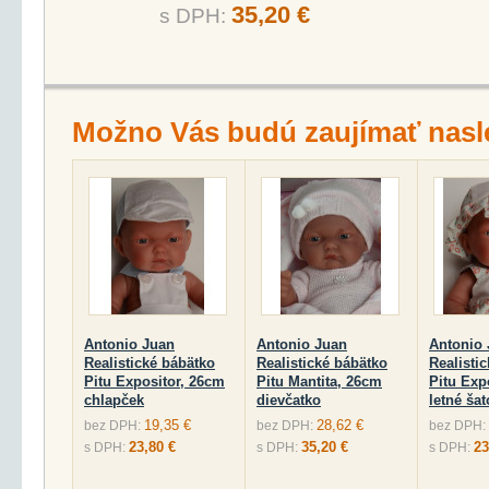
35,20 €
s DPH:
Možno Vás budú zaujímať nasl
Antonio Juan
Antonio Juan
Antonio
Realistické bábätko
Realistické bábätko
Realisti
Pitu Expositor, 26cm
Pitu Mantita, 26cm
Pitu Exp
chlapček
dievčatko
letné ša
19,35 €
28,62 €
bez DPH:
bez DPH:
bez DPH:
23,80 €
35,20 €
23
s DPH:
s DPH:
s DPH: