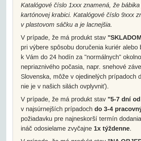
Katalógové číslo 1xxx znamená, že bábika 
kartónovej krabici. Katalógové číslo 9xxx 
v plastovom sáčku a je lacnejšia.
V prípade, že má produkt stav
"SKLADOM
pri výbere spôsobu doručenia kuriér alebo 
k Vám do 24 hodín za "normálnych" okolnos
nepriaznivého počasia, napr. snehové záv
Slovenska, môže v ojedinelých prípadoch d
nie je v našich silách ovplyvniť).
V prípade, že má produkt stav
"5-7 dní od
v najsúrnejších prípadoch
do 3-4 pracovný
požiadavku pre najneskorší termín dodania
ináč odosielame zvyčajne
1x týždenne
.