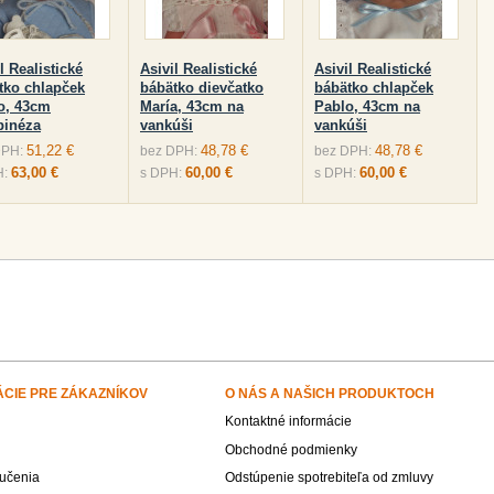
l Realistické
Asivil Realistické
Asivil Realistické
tko chlapček
bábätko dievčatko
bábätko chlapček
o, 43cm
María, 43cm na
Pablo, 43cm na
inéza
vankúši
vankúši
51,22 €
48,78 €
48,78 €
DPH:
bez DPH:
bez DPH:
63,00 €
60,00 €
60,00 €
H:
s DPH:
s DPH:
ÁCIE PRE ZÁKAZNÍKOV
O NÁS A NAŠICH PRODUKTOCH
Kontaktné informácie
Obchodné podmienky
učenia
Odstúpenie spotrebiteľa od zmluvy