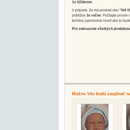
1x týždenne
.
V prípade, že má produkt stav
"NA 
približne
3x ročne
. Počítajte prosí
termíny (upresníme hneď ako to bud
Pre zobrazenie všetkých produktov 
Možno Vás budú zaujímať n