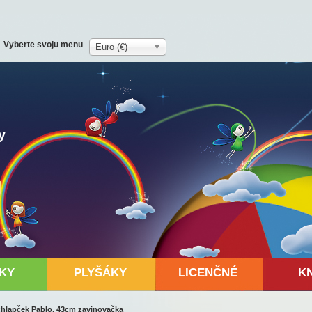
Vyberte svoju menu
Euro (€)
y
KY
PLYŠÁKY
LICENČNÉ
K
 chlapček Pablo, 43cm zavinovačka