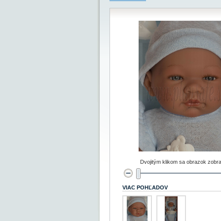
Dvojitým klikom sa obrazok zobra
VIAC POHĽADOV