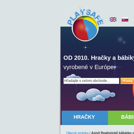
OD 2010. Hračky a bábik
vyrobené v Európe.
Hľadaj
HRAČKY
BÁBI
Hlavná stránka
/
Asivil Realistické bábätko