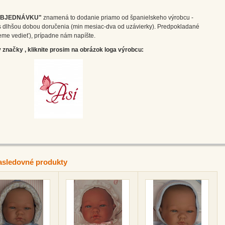
OBJEDNÁVKU"
znamená to dodanie priamo od španielskeho výrobcu -
m s dlhšou dobou doručenia (min mesiac-dva od uzávierky). Predpokladané
eme vedieť), prípadne nám napíšte.
značky , kliknite prosim na obrázok loga výrobcu:
asledovné produkty