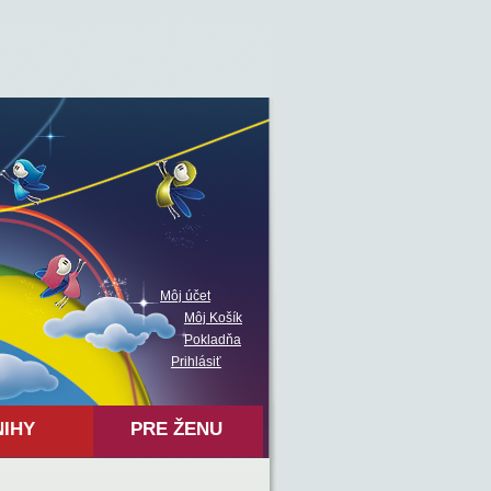
Môj účet
Môj Košík
Pokladňa
Prihlásiť
NIHY
PRE ŽENU