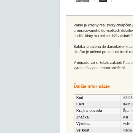
Pablo je krásny realistický chlapče
prepracovaného do všetkých detailov
dudlík, ktorý mu pekne drží v ústočká
Bábika je balená do darčekovej krabi
Hračka je určená pre deti od troch ro
V prípade, že si želáte zakúpiť Pablo
vyrobená v podobnom oblečení.
Ďalšie informácie
Kód
ASI03
EAN
8435
Krajina pôvodu
Špani
Značka
Asi
Výrobca
Asivil
Veľkosť
43cm