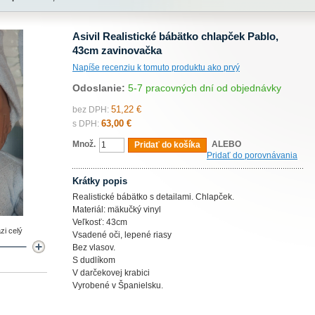
Asivil Realistické bábätko chlapček Pablo,
43cm zavinovačka
Napíše recenziu k tomuto produktu ako prvý
Odoslanie:
5-7 pracovných dní od objednávky
51,22 €
bez DPH:
63,00 €
s DPH:
Množ.
ALEBO
Pridať do košíka
Pridať do porovnávania
Krátky popis
Realistické bábätko s detailami. Chlapček.
Materiál: mäkučký vinyl
Veľkosť: 43cm
zi celý
Vsadené oči, lepené riasy
Bez vlasov.
S dudlíkom
V darčekovej krabici
Vyrobené v Španielsku.