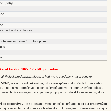
PVC, Vinyl
ý
ône
é
né
astová bábika, chlapček
 v balení, môže mať cumlík v puse
vuku
 +
Asivil katalóg 2022. 17.7 MB pdf súbor
 akýkoľvek produkt z katalógu, aj keď nie je uvedený v našej ponuke.
ADOM"
, je k odoslaniu
okamžite
; pri výbere spôsobu doručenia kuriér alebo
o 24 hodín za "normálnych" okolností (v prípade veľmi nepriaznivého počasia,
častiach Slovenska, môže v ojedinelých prípadoch dôjsť k oneskoreniu, ktoré
ní od objednávky"
je k odoslaniu v najsúrnejších prípadoch
do 3-4 pracovných
e najneskorší termín dodania v objednávke do košíka, ináč odosielame zvyčajne