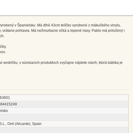
k vyrobený v Španielsku. Má dlhé 43cm telíčko vyrobené z mäkučkého vinylu,
, vrátane pohlavia. Má nežmurkacie očká a lepené riasy. Pablo má priložený i
ch.
čky.
kov.
vi sestričku, v súvisiacich produktoch zvyčajne nájdete návrh, ktorá bábika je
63601
384415249
elsko
 S.L., Onil (Alicante), Spain