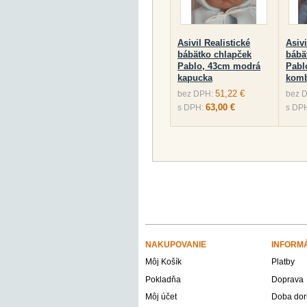
Asivil Realistické
Asivi
bábätko chlapček
bábä
Pablo, 43cm modrá
Pabl
kapucka
komb
51,22 €
bez DPH:
bez 
63,00 €
s DPH:
s DP
NAKUPOVANIE
INFORM
Môj Košík
Platby
Pokladňa
Doprava
Môj účet
Doba dor