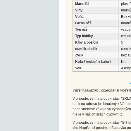
Materiál
plast 
Vinyl
mäkk
Vôňa
Bez v
Farba očí
modr
Typ očí
vsade
Typ bábiky
celopl
Kĺby a pozícia
5
cumlík-dudlík
cumlík
Zvuk
bez z
Kefa / hrebeň v balení
Nie
Vek
4 roky
Vážení zákazníci, objednať si môžete
V prípade, že má produkt stav
"SKL
balík na adresu je doručený k Vám d
napr. snehové záveje vo východných 
nie je v našich silách ovplyvniť).
V prípade, že má produkt stav
"5-7 d
dní.
Napíšte si prosím požiadavku pr