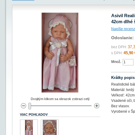
Asivil Real
42cm dlhé 
Napíše recenz
Odoslanie:
37,
bez DPH:
45,90 
s DPH:
Množ.
Krátky popis
Realistické bá
Materiál: tvrdý
Veľkosť: 42cm
Dvojitým klikom sa obrazok zobrazi celý
Vsadené oči, b
Bez vlasov.
Vyrobené v Šp
VIAC POHĽADOV