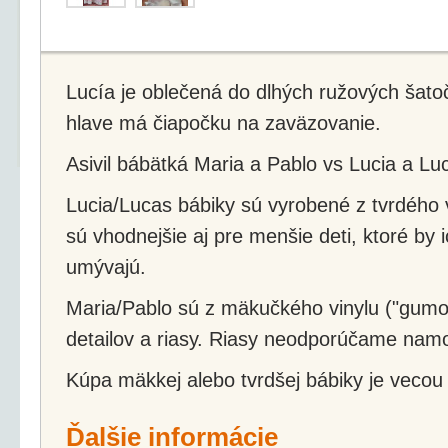
Lucía je oblečená do dlhých ružových šato
hlave má čiapočku na zaväzovanie.
Asivil bábätká Maria a Pablo vs Lucia a Lu
Lucia/Lucas bábiky sú vyrobené z tvrdého v
sú vhodnejšie aj pre menšie deti, ktoré by i
umývajú.
Maria/Pablo sú z mäkučkého vinylu ("gumo
detailov a riasy. Riasy neodporúčame namo
Kúpa mäkkej alebo tvrdšej bábiky je vecou 
Ďalšie informácie