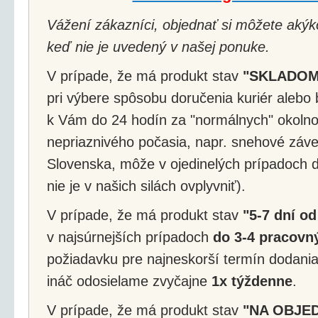
Vážení zákazníci, objednať si môžete akýko
keď nie je uvedený v našej ponuke.
V prípade, že má produkt stav
"SKLADOM
pri výbere spôsobu doručenia kuriér alebo 
k Vám do 24 hodín za "normálnych" okolnos
nepriaznivého počasia, napr. snehové záv
Slovenska, môže v ojedinelých prípadoch d
nie je v našich silách ovplyvniť).
V prípade, že má produkt stav
"5-7 dní od
v najsúrnejších prípadoch
do 3-4 pracovný
požiadavku pre najneskorší termín dodania
ináč odosielame zvyčajne
1x týždenne
.
V prípade, že má produkt stav
"NA OBJE