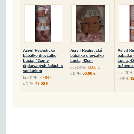
Asivil Realistické
Asivil Realistické
Asivil Re
bábätko dievčatko
bábätko dievčatko
bábätko 
Lucía, 42cm v
Lucía, 42cm
Lucía, 4
čipkovaných šatách s
ružovou
40,65 €
bez DPH:
vankúšom
bez DPH:
50,00 €
s DPH:
39,84 €
bez DPH:
45
s DPH:
49,00 €
s DPH: