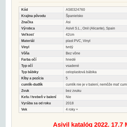
Kód
ASI0324760
Krajina pôvodu
Španielsko
Značka
Asi
Výrobca
Asivil S.L., Onil (Alicante), Spain
Veľkosť
42cm
Materiál
plast PVC, Vinyl
Vinyl
tvrdý
Vôňa
Bez vône
Farba očí
hnedé
Typ očí
vsadené
Typ bábiky
celoplastová bábika
Kĺby a pozícia
5
cumlík-dudlík
cumlík nie je v balení, nemôže mať cum
Zvuk
bez zvuku
Kefa / hrebeň v balení
Nie
Vyrába sa od roku
2018
Vek
4 roky +
Asivil katalóg 2022. 17.7