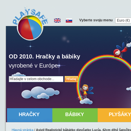
Vyberte svoju menu
OD 2010. Hračky a bábiky
vyrobené v Európe.
Hľadaj
HRAČKY
BÁBIKY
PLYŠÁKY
Hlavná stránka
/
Asivil Realistické bábätko dievčatko Lucía, 42cm dlhé šatočk