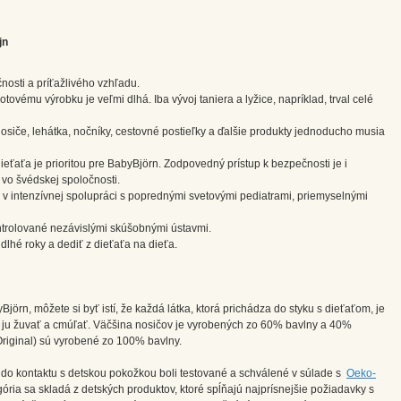
jn
nosti a príťažlivého vzhľadu.
ovému výrobku je veľmi dlhá. Iba vývoj taniera a lyžice, napríklad, trval celé
siče, lehátka, nočníky, cestovné postieľky a ďalšie produkty jednoducho musia
ťaťa je prioritou pre BabyBjörn. Zodpovedný prístup k bezpečnosti je i
 vo švédskej spoločnosti.
é v intenzívnej spolupráci s poprednými svetovými pediatrami, priemyselnými
ntrolované nezávislými skúšobnými ústavmi.
lhé roky a dediť z dieťaťa na dieťa.
jörn, môžete si byť istí, že každá látka, ktorá prichádza do styku s dieťaťom, je
 ju žuvať a cmúľať. Väčšina nosičov je vyrobených zo 60% bavlny a 40%
 Original) sú vyrobené zo 100% bavlny.
du do kontaktu s detskou pokožkou boli testované a schválené v súlade s
Oeko-
gória sa skladá z detských produktov, ktoré spĺňajú najprísnejšie požiadavky s