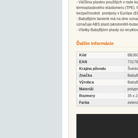
- Väčšina plastov použitých v rade 
termoplastového elastomeru (TPE). Pl
bezpečnostné predpisy v Európe (E
- BabyBjörn tanierik má na dne označe
označuje ABS plast (akrylonitril-buta
- Všetky BabyBjörn plasty sú recyklo
Ďalšie informácie
Kód
BBJ6
EAN
7317
Krajina pôvodu
Švéds
Značka
BabyB
Výrobca
BabyB
Materiál
polyp
Rozmery
35 x 2
Farba
zelen