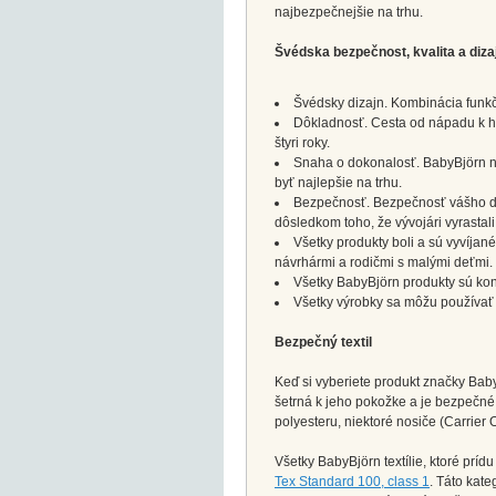
najbezpečnejšie na trhu.
Švédska bezpečnost, kvalita a diza
Švédsky dizajn. Kombinácia funkč
Dôkladnosť. Cesta od nápadu k hot
štyri roky.
Snaha o dokonalosť. BabyBjörn no
byť najlepšie na trhu.
Bezpečnosť. Bezpečnosť vášho die
dôsledkom toho, že vývojári vyrastali
Všetky produkty boli a sú vyvíjan
návrhármi a rodičmi s malými deťmi.
Všetky BabyBjörn produkty sú ko
Všetky výrobky sa môžu používať d
Bezpečný textil
Keď si vyberiete produkt značky BabyB
šetrná k jeho pokožke a je bezpečné
polyesteru, niektoré nosiče (Carrier
Všetky BabyBjörn textílie, ktoré prí
Tex Standard 100, class 1
. Táto kate