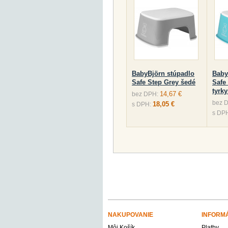
BabyBjörn stúpadlo
Baby
Safe Step Grey šedé
Safe
tyrky
14,67 €
bez DPH:
bez 
18,05 €
s DPH:
s DP
NAKUPOVANIE
INFORM
Môj Košík
Platby