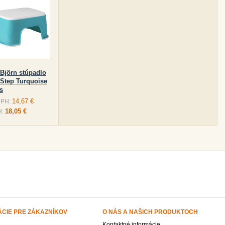
Björn stúpadlo
 Step Turquoise
s
14,67 €
DPH:
18,05 €
H:
ÁCIE PRE ZÁKAZNÍKOV
O NÁS A NAŠICH PRODUKTOCH
Kontaktné informácie