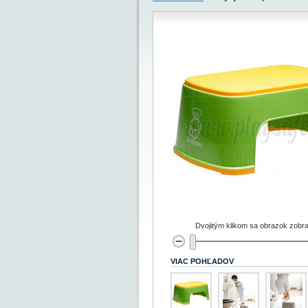
Dvojitým klikom sa obrazok zobra
VIAC POHĽADOV