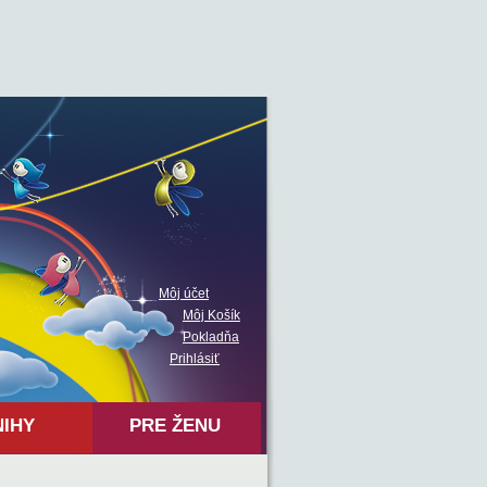
Môj účet
Môj Košík
Pokladňa
Prihlásiť
NIHY
PRE ŽENU