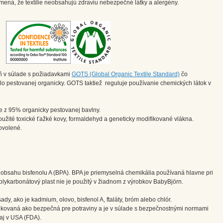
ená, že textílie neobsahujú zdraviu nebezpečné látky a alergény.
eň v súlade s požiadavkami
GOTS (Global Organic Textile Standard)
čo
o pestovanej organicky. GOTS taktiež reguluje používanie chemických látok v
ne z 95% organicky pestovanej bavlny.
užité toxické ťažké kovy, formaldehyd a geneticky modifikované vlákna.
ovolené.
 obsahu bisfenolu A (BPA). BPA je priemyselná chemikália používaná hlavne pri
olykarbonátový plast nie je použitý v žiadnom z výrobkov BabyBjörn.
y, ako je kadmium, olovo, bisfenol A, ftaláty, bróm alebo chlór.
fikovaná ako bezpečná pre potraviny a je v súlade s bezpečnostnými normami
aj v USA (FDA).