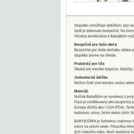
Stupátko umožňuje detičkám, aby sa
časti je dokonale bezpečné. Na horne
Vhodná kombinácia k BabyBjörn nočn
Bezpečné pre Vaše dieťa
Bezpečné pre Vaše dieťatko vďaka pr
stupátko pevne na mieste.
Praktický pre Vás
Skvelý pre menšie kúpeľne. Maličký 
Jednoduchá údržba
Možno čistiť pod tekutou vodou aleb
Materiál
Nočník BabyBjörn je vyrobený z poly
Plast je certifikovaný ako bezpečný 
Európe (EHS) ako i USA (FDA). Tento 
kadmium, olovo, bróm alebo chlór. Na
BABYBJÖRN je švédskou rodinnou firm
rokov na celom svete. Filozofiou firm
tých niekoľko málo, ktoré skutočne f