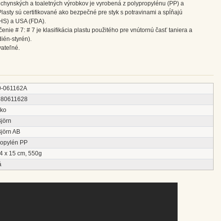
kuchynských a toaletných výrobkov je vyrobená z polypropylénu (PP) a
asty sú certifikované ako bezpečné pre styk s potravinami a spĺňajú
HS) a USA (FDA).
nie # 7: # 7 je klasifikácia plastu použitého pre vnútornú časť taniera a
dién-styrén).
vateľné.
0-061162A
680611628
ko
jörn
jörn AB
ropylén PP
4 x 15 cm, 550g
á