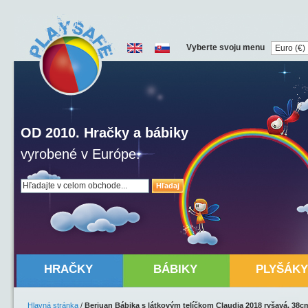
Vyberte svoju menu
OD 2010. Hračky a bábiky
vyrobené v Európe.
Hľadaj
HRAČKY
BÁBIKY
PLYŠÁKY
Hlavná stránka
/
Berjuan Bábika s látkovým telíčkom Claudia 2018 ryšavá, 38c