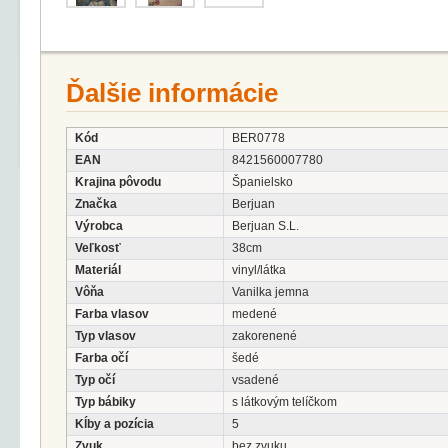
Ďalšie informácie
Kód
BER0778
EAN
8421560007780
Krajina pôvodu
Španielsko
Značka
Berjuan
Výrobca
Berjuan S.L.
Veľkosť
38cm
Materiál
vinyl/látka
Vôňa
Vanilka jemna
Farba vlasov
medené
Typ vlasov
zakorenené
Farba očí
šedé
Typ očí
vsadené
Typ bábiky
s látkovým telíčkom
Kĺby a pozícia
5
Zvuk
bez zvuku