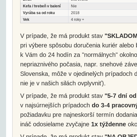
Kefa / hrebeň v balení
Nie
Vyrába sa od roku
2018
Vek
4 roky +
V prípade, že má produkt stav
"SKLADOM
pri výbere spôsobu doručenia kuriér alebo 
k Vám do 24 hodín za "normálnych" okolnos
nepriaznivého počasia, napr. snehové záv
Slovenska, môže v ojedinelých prípadoch d
nie je v našich silách ovplyvniť).
V prípade, že má produkt stav
"5-7 dní od
v najsúrnejších prípadoch
do 3-4 pracovný
požiadavku pre najneskorší termín dodania
ináč odosielame zvyčajne
1x týždenne
okol
V prípade, že má produkt stav
"NA OBJE