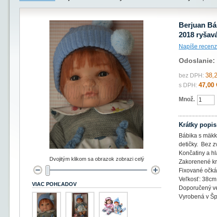
Berjuan Bá
2018 ryšav
Napíše recenz
Odoslanie:
38,
bez DPH:
47,00 
s DPH:
Množ.
Krátky popis
Bábika s mäkk
detičky. Bez z
Končatiny a hl
Dvojitým klikom sa obrazok zobrazi celý
Zakorenené krá
Fixované očká
Veľkosť: 38cm
VIAC POHĽADOV
Doporučený ve
Vyrobená v Šp