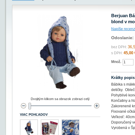
Berjuan Bá
blond v m
Napíše recenz
Odoslanie:
36,
bez DPH:
45,00 
s DPH:
Množ.
Krátky popis
Bábika s mäkk
detičky. Obleč
Pohyblivé konč
Dvojitým klikom sa obrazok zobrazi celý
Končatiny a hl
Zakorenené krá
Fixované očká
VIAC POHĽADOV
Veľkosť: 40cm
Doporučený ve
Vyrobená v Šp