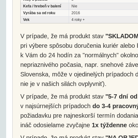
Kefa / hrebeň v balení
Nie
Vyrába sa od roku
2016
Vek
4 roky +
V prípade, že má produkt stav
"SKLADOM
pri výbere spôsobu doručenia kuriér alebo 
k Vám do 24 hodín za "normálnych" okolnos
nepriaznivého počasia, napr. snehové záv
Slovenska, môže v ojedinelých prípadoch d
nie je v našich silách ovplyvniť).
V prípade, že má produkt stav
"5-7 dní od
v najsúrnejších prípadoch
do 3-4 pracovný
požiadavku pre najneskorší termín dodania
ináč odosielame zvyčajne
1x týždenne
okol
V prípade, že má produkt stav
"NA OBJE