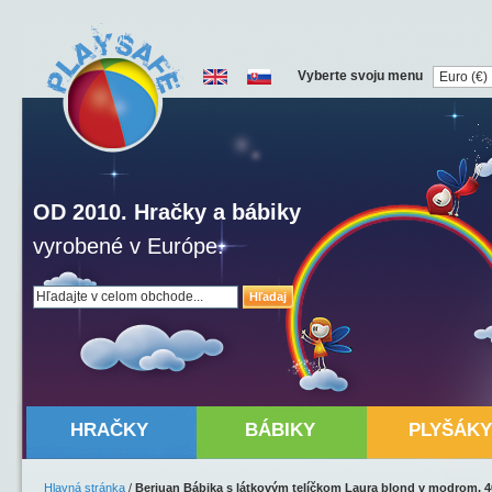
Vyberte svoju menu
OD 2010. Hračky a bábiky
vyrobené v Európe.
Hľadaj
HRAČKY
BÁBIKY
PLYŠÁKY
Hlavná stránka
/
Berjuan Bábika s látkovým telíčkom Laura blond v modrom, 