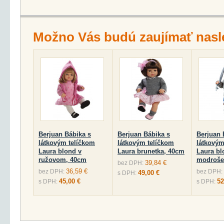
Možno Vás budú zaujímať nasl
Berjuan Bábika s
Berjuan Bábika s
Berjuan 
látkovým telíčkom
látkovým telíčkom
látkovým
Laura blond v
Laura brunetka, 40cm
Laura bl
ružovom, 40cm
modroše
39,84 €
bez DPH:
36,59 €
bez DPH:
bez DPH:
49,00 €
s DPH:
45,00 €
52
s DPH:
s DPH: