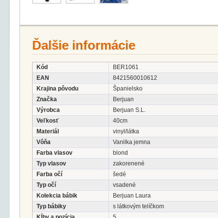
Ďalšie informácie
Kód
BER1061
EAN
8421560010612
Krajina pôvodu
Španielsko
Značka
Berjuan
Výrobca
Berjuan S.L.
Veľkosť
40cm
Materiál
vinyl/látka
Vôňa
Vanilka jemna
Farba vlasov
blond
Typ vlasov
zakorenené
Farba očí
šedé
Typ očí
vsadené
Kolekcia bábik
Berjuan Laura
Typ bábiky
s látkovým telíčkom
Kĺby a pozícia
5