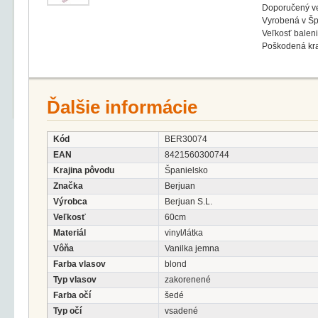
Doporučený ve
Vyrobená v Šp
Veľkosť balen
Poškodená kra
Ďalšie informácie
Kód
BER30074
EAN
8421560300744
Krajina pôvodu
Španielsko
Značka
Berjuan
Výrobca
Berjuan S.L.
Veľkosť
60cm
Materiál
vinyl/látka
Vôňa
Vanilka jemna
Farba vlasov
blond
Typ vlasov
zakorenené
Farba očí
šedé
Typ očí
vsadené