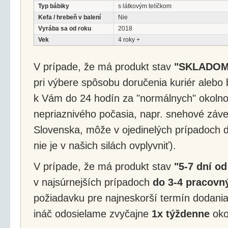
Typ bábiky
s látkovým telíčkom
Kefa / hrebeň v balení
Nie
Vyrába sa od roku
2018
Vek
4 roky +
V prípade, že má produkt stav
"SKLADOM
pri výbere spôsobu doručenia kuriér alebo 
k Vám do 24 hodín za "normálnych" okolnos
nepriaznivého počasia, napr. snehové záv
Slovenska, môže v ojedinelých prípadoch d
nie je v našich silách ovplyvniť).
V prípade, že má produkt stav
"5-7 dní od
v najsúrnejších prípadoch
do 3-4 pracovný
požiadavku pre najneskorší termín dodania
ináč odosielame zvyčajne
1x týždenne
okol