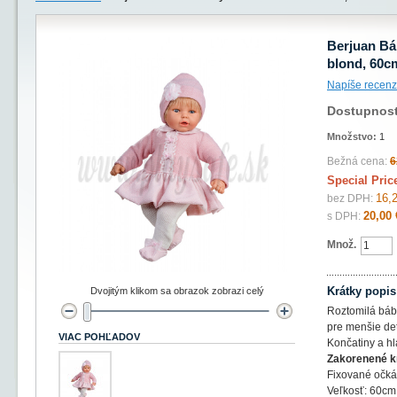
Berjuan Bá
blond, 60c
Napíše recenz
Dostupnos
Množstvo:
1
Bežná cena:
6
Special Pric
16,
bez DPH:
20,00 
s DPH:
Množ.
Krátky popis
Dvojitým klikom sa obrazok zobrazi celý
Roztomilá báb
pre menšie det
VIAC POHĽADOV
Končatiny a hl
Zakorenené kr
Fixované očká
Veľkosť: 60cm