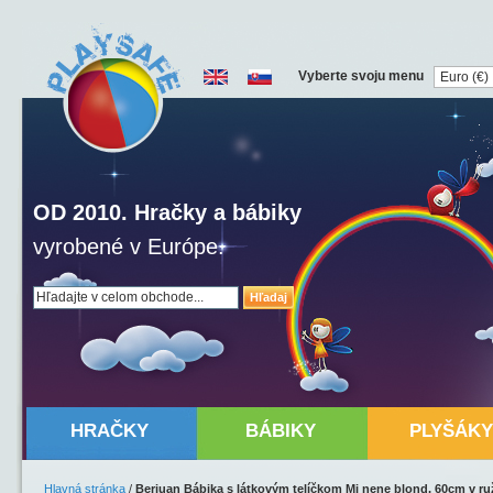
Vyberte svoju menu
OD 2010. Hračky a bábiky
vyrobené v Európe.
Hľadaj
HRAČKY
BÁBIKY
PLYŠÁKY
Hlavná stránka
/
Berjuan Bábika s látkovým telíčkom Mi nene blond, 60cm v 