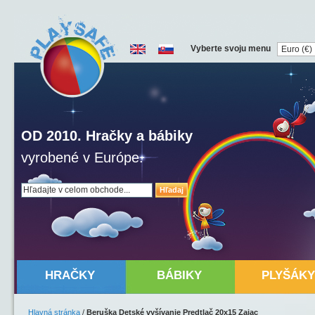
Vyberte svoju menu
OD 2010. Hračky a bábiky
vyrobené v Európe.
Hľadaj
HRAČKY
BÁBIKY
PLYŠÁKY
Hlavná stránka
/
Beruška Detské vyšívanie Predtlač 20x15 Zajac