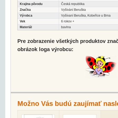
Krajina pôvodu
Česká republika
Značka
Vyšívání Beruška
Výrobca
Vyšívaní Beruška, Kobeřice u Brna
Vek
6 rokov +
Materiál
bavlna
Pre zobrazenie všetkých produktov značk
obrázok loga výrobcu:
Možno Vás budú zaujímať nasl