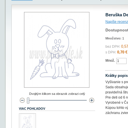
Beruška De
Napíše recenz
Dostupnos
Množstvo:
1
0,57
bez DPH:
0,70 €
s DPH:
Množ.
Krátky popis
Vyšívanie s p
Sada obsahuje
pravideľná štr
Dvojitým klikom sa obrazok zobrazi celý
Pre deti od 6 r
Vyrobené v Če
Kúpou tohto v
VIAC POHĽADOV
záchranu zvier