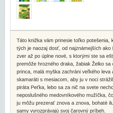
Táto knižka vám prinesie toľko potešenia, k
tých je naozaj dosť, od najznámejších ako
zver až po úplne nové, s ktorými ste sa eš
premôže hrozného draka, žabiak Želko sa
princa, malá myška zachráni veľkého leva a
skamaráti s mesiacom, aby ju v noci stráži
piráta Peťka, lebo sa za nič na svete nechc
neposlušného medovníkového mužíčka, čo s
ju môžu prezerať znova a znova, bohaté ilu
samy vyrozprávajú svoj čarovný príbeh.