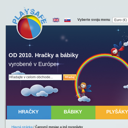
Vyberte svoju menu
OD 2010. Hračky a bábiky
vyrobené v Európe.
Hľadaj
HRAČKY
BÁBIKY
PLYŠÁKY
Hlavná stránka
/
Čarovný mesiac a iné rozprávky