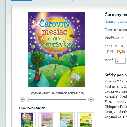
Čarovný me
Napíše recenz
Dostupnos
Množstvo:
2
16,
bez DPH:
17,35 
s DPH:
Množ.
Krátky popis
Zbierka 27 zri
ilustráciami. 
ako prvé čítan
Dvojitým klikom sa obrazok zobrazi celý
zázračná fazuľ
Z tých menej z
Chlapček Palč
VIAC POHĽADOV
času, Zlatá hú
korytnačka, Č