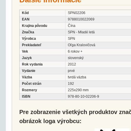
Kód
SPN02206
EAN
9788010022069
Krajina pôvodu
Čína
Značka
SPN - Mladé letá
Výrobca
SPN
Prekladateľ
Oľga Kralovičová
Vek
6 rokov +
Jazyk
slovenský
Rok vydania
2012
Vydanie
prvé
Väzba
tvrdá väzba
Počet strán
192
Rozmery
225x290 mm
ISBN
978-80-10-02206-9
Pre zobrazenie všetkých produktov značk
obrázok loga výrobcu: