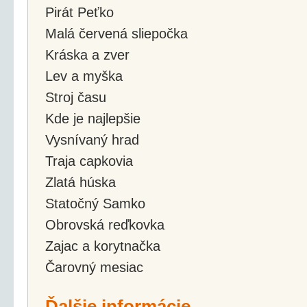
Pirát Peťko
Malá červená sliepočka
Kráska a zver
Lev a myška
Stroj času
Kde je najlepšie
Vysnívaný hrad
Traja capkovia
Zlatá húska
Statočný Samko
Obrovská reďkovka
Zajac a korytnačka
Čarovný mesiac
Ďalšie informácie