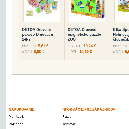
DETOA Drevené
DETOA Drevené
Efko Spo
pexeso Dinosauri,
magnetické puzzle
Nehnevaj
24ks
ZOO
človiečik
5,61 €
10,24 €
bez DPH:
bez DPH:
bez DPH:
6,90 €
12,60 €
5,
s DPH:
s DPH:
s DPH:
NAKUPOVANIE
INFORMÁCIE PRE ZÁKAZNÍKOV
Môj Košík
Platby
Pokladňa
Doprava