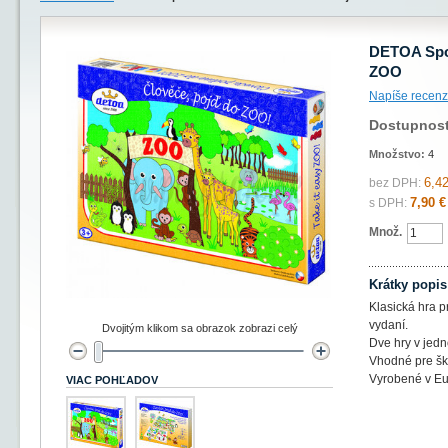
DETOA Spol
ZOO
Napíše recenz
Dostupnos
Množstvo:
4
6,42
bez DPH:
7,90 €
s DPH:
Množ.
Krátky popis
Klasická hra 
vydaní.
Dvojitým klikom sa obrazok zobrazi celý
Dve hry v jed
Vhodné pre šk
Vyrobené v E
VIAC POHĽADOV