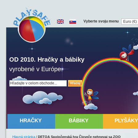
Vyberte svoju menu
OD 2010. Hračky a bábiky
vyrobené v Európe.
Hľadaj
HRAČKY
BÁBIKY
PLYŠÁKY
Hlavná stránka
/
DETOA Spoločenská hra Človeče nehnevaj sa ZOO