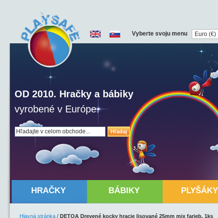
Vyberte svoju menu
OD 2010. Hračky a bábiky
vyrobené v Európe.
Hľadaj
HRAČKY
BÁBIKY
PLYŠÁKY
Hlavná stránka
/
DETOA Drevené kocky hracie lisované 25mm mix farieb, 1ks