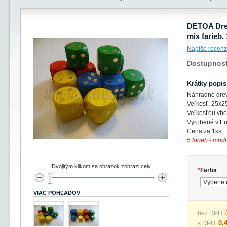
DETOA Drev
mix farieb,
Napíše recenz
Dostupnos
Krátky popis
Náhradné dre
Veľkosť: 25x
Veľkosťou vhod
Vyrobené v Eu
Cena za 1ks.
5 farieb - modr
Dvojitým klikom sa obrazok zobrazi celý
*
Farba
VIAC POHĽADOV
bez DPH:
0,
s DPH: