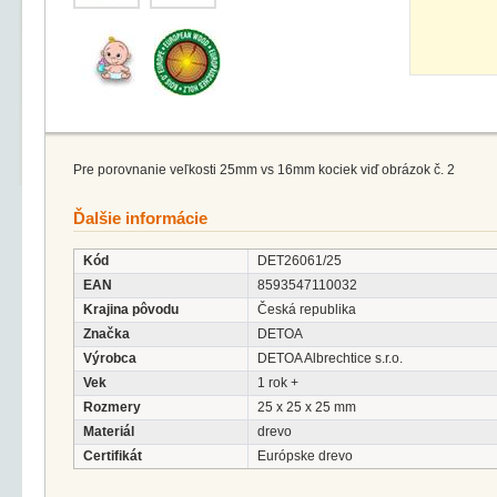
Pre porovnanie veľkosti 25mm vs 16mm kociek viď obrázok č. 2
Ďalšie informácie
Kód
DET26061/25
EAN
8593547110032
Krajina pôvodu
Česká republika
Značka
DETOA
Výrobca
DETOA Albrechtice s.r.o.
Vek
1 rok +
Rozmery
25 x 25 x 25 mm
Materiál
drevo
Certifikát
Európske drevo