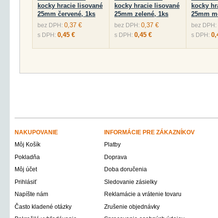
kocky hracie lisované
kocky hracie lisované
kocky hr
25mm červené, 1ks
25mm zelené, 1ks
25mm mo
0,37 €
0,37 €
bez DPH:
bez DPH:
bez DPH:
0,45 €
0,45 €
0,
s DPH:
s DPH:
s DPH:
NAKUPOVANIE
INFORMÁCIE PRE ZÁKAZNÍKOV
Môj Košík
Platby
Pokladňa
Doprava
Môj účet
Doba doručenia
Prihlásiť
Sledovanie zásielky
Napíšte nám
Reklamácie a vrátenie tovaru
Často kladené otázky
Zrušenie objednávky