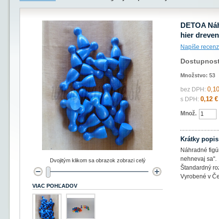
DETOA Náhr
hier dreve
Napíše recenz
Dostupnos
Množstvo:
53
0,10
bez DPH:
0,12 €
s DPH:
Množ.
Krátky popis
Náhradné figú
nehnevaj sa".
Dvojitým klikom sa obrazok zobrazi celý
Štandardný ro
Vyrobené v Če
VIAC POHĽADOV