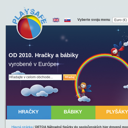
Vyberte svoju menu
OD 2010. Hračky a bábiky
vyrobené v Európe.
Hľadaj
HRAČKY
BÁBIKY
PLYŠÁKY
Hlavná stránka
/
DETOA Náhradné figúrky do spoločenských hier drevené mo