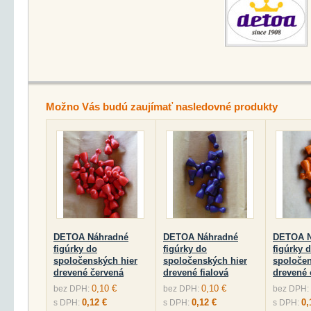
Možno Vás budú zaujímať nasledovné produkty
DETOA Náhradné
DETOA Náhradné
DETOA N
figúrky do
figúrky do
figúrky 
spoločenských hier
spoločenských hier
spoločen
drevené červená
drevené fialová
drevené 
0,10 €
0,10 €
bez DPH:
bez DPH:
bez DPH:
0,12 €
0,12 €
0,
s DPH:
s DPH:
s DPH: