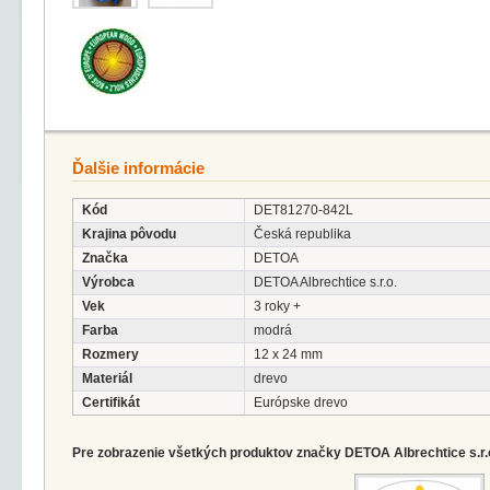
Ďalšie informácie
Kód
DET81270-842L
Krajina pôvodu
Česká republika
Značka
DETOA
Výrobca
DETOA Albrechtice s.r.o.
Vek
3 roky +
Farba
modrá
Rozmery
12 x 24 mm
Materiál
drevo
Certifikát
Európske drevo
Pre zobrazenie všetkých produktov značky DETOA Albrechtice s.r.o.