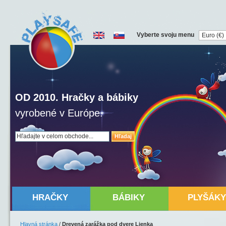
Vyberte svoju menu
OD 2010. Hračky a bábiky
vyrobené v Európe.
Hľadaj
HRAČKY
BÁBIKY
PLYŠÁKY
Hlavná stránka
/
Drevená zarážka pod dvere Lienka