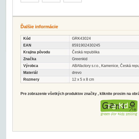
Ďalšie informácie
Kód
GRK43024
EAN
8591902430245
Krajina pôvodu
Česká republika
Značka
Greenkid
Výrobca
ABAfactory s.r.o., Kamenice, Česká rep
Materiál
drevo
Rozmery
12 x 5 x 8 cm
Pre zobrazenie všetkých produktov značky , kliknite prosim na obr