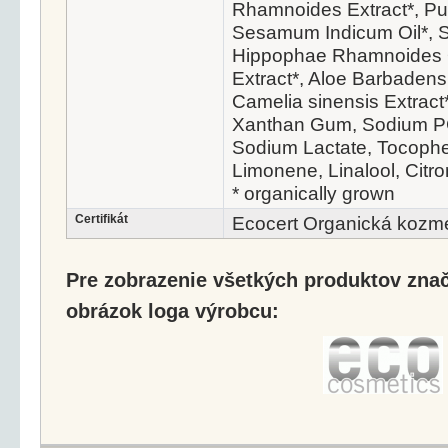
Rhamnoides Extract*, Pu
Sesamum Indicum Oil*, S
Hippophae Rhamnoides O
Extract*, Aloe Barbadens
Camelia sinensis Extract
Xanthan Gum, Sodium PC
Sodium Lactate, Tocopher
Limonene, Linalool, Citro
* organically grown
Certifikát
Ecocert Organická kozme
Pre zobrazenie všetkých produktov značk
obrázok loga výrobcu: