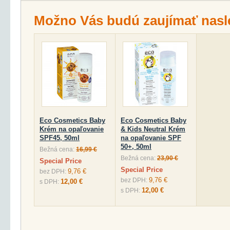
Možno Vás budú zaujímať nasl
Eco Cosmetics Baby
Eco Cosmetics Baby
Krém na opaľovanie
& Kids Neutral Krém
SPF45, 50ml
na opaľovanie SPF
50+, 50ml
Bežná cena:
16,99 €
Bežná cena:
23,90 €
Special Price
Special Price
9,76 €
bez DPH:
9,76 €
bez DPH:
12,00 €
s DPH:
12,00 €
s DPH: