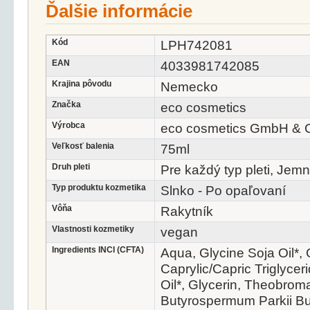
Ďalšie informácie
Kód
LPH742081
EAN
4033981742085
Krajina pôvodu
Nemecko
Značka
eco cosmetics
Výrobca
eco cosmetics GmbH & 
Veľkosť balenia
75ml
Druh pleti
Pre každý typ pleti, Jemn
Typ produktu kozmetika
Slnko - Po opaľovaní
Vôňa
Rakytník
Vlastnosti kozmetiky
vegan
Ingredients INCI (CFTA)
Aqua, Glycine Soja Oil*, 
Caprylic/Capric Triglycer
Oil*, Glycerin, Theobrom
Butyrospermum Parkii Bu