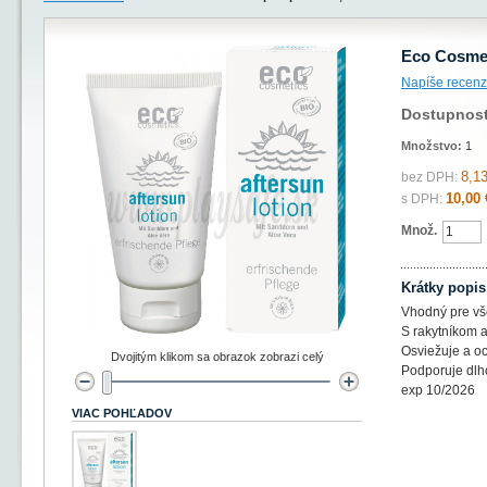
Eco Cosmet
Napíše recenz
Dostupnos
Množstvo:
1
8,13
bez DPH:
10,00 
s DPH:
Množ.
Krátky popis
Vhodný pre vše
S rakytníkom a
Osviežuje a o
Dvojitým klikom sa obrazok zobrazi celý
Podporuje dlh
exp 10/2026
VIAC POHĽADOV