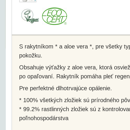
S rakytníkom * a aloe vera *, pre všetky typy
pokožku.
Obsahuje výťažky z aloe vera, ktorá osvie
po opaľovaní. Rakytník pomáha pleť regen
Pre perfektné dlhotrvajúce opálenie.
* 100% všetkých zložiek sú prírodného pô
* 99.2% rastlinných zložiek sú z kontrolov
poľnohospodárstva