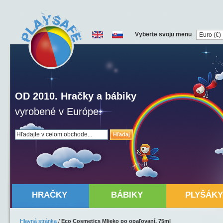
Vyberte svoju menu
OD 2010. Hračky a bábiky
vyrobené v Európe.
Hľadaj
HRAČKY
BÁBIKY
PLYŠÁKY
Hlavná stránka
/
Eco Cosmetics Mlieko po opaľovaní, 75ml