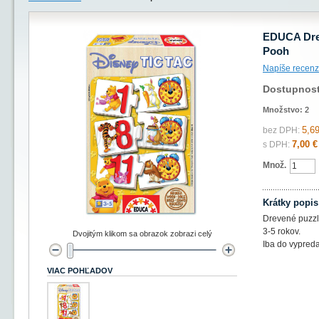
EDUCA Drev
Pooh
Napíše recenz
Dostupnos
Množstvo:
2
5,69
bez DPH:
7,00 €
s DPH:
Množ.
Krátky popis
Drevené puzzle
3-5 rokov.
Dvojitým klikom sa obrazok zobrazi celý
Iba do vypreda
VIAC POHĽADOV