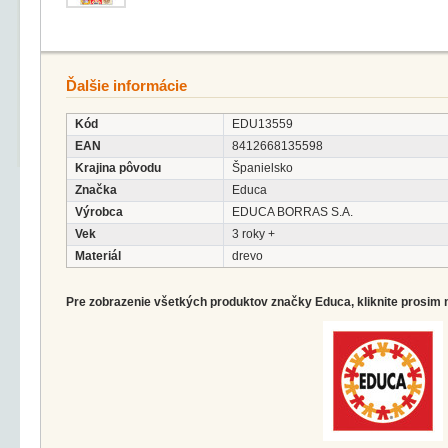
Ďalšie informácie
Kód
EDU13559
EAN
8412668135598
Krajina pôvodu
Španielsko
Značka
Educa
Výrobca
EDUCA BORRAS S.A.
Vek
3 roky +
Materiál
drevo
Pre zobrazenie všetkých produktov značky Educa, kliknite prosim 