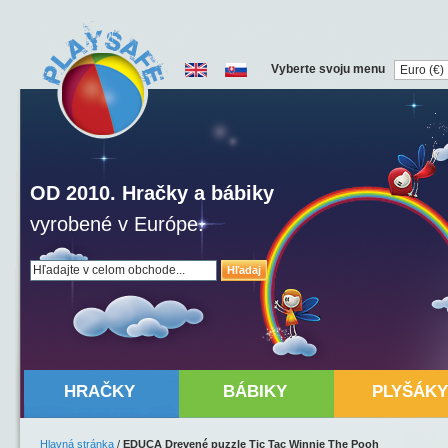
Vyberte svoju menu
OD 2010. Hračky a bábiky
vyrobené v Európe.
Hľadaj
HRAČKY
BÁBIKY
PLYŠÁKY
Hlavná stránka
/
EDUCA Drevené puzzle Tic Tac Winnie The Pooh