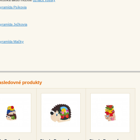
o košíka alebo môžete
označiť všetky
pyramída Psíkovia
pyramída Ježkovia
pyramída Mačky
asledovné produkty