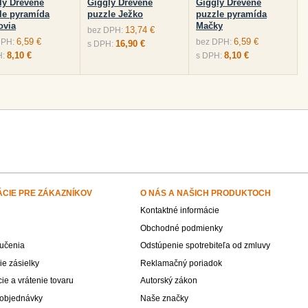
ly Drevené
Giggly Drevené
Giggly Drevené
le pyramída
puzzle Ježko
puzzle pyramída
ovia
Mačky
13,74 €
bez DPH:
6,59 €
6,59 €
DPH:
bez DPH:
16,90 €
s DPH:
8,10 €
8,10 €
H:
s DPH:
ÁCIE PRE ZÁKAZNÍKOV
O NÁS A NAŠICH PRODUKTOCH
Kontaktné informácie
Obchodné podmienky
učenia
Odstúpenie spotrebiteľa od zmluvy
e zásielky
Reklamačný poriadok
e a vrátenie tovaru
Autorský zákon
 objednávky
Naše značky