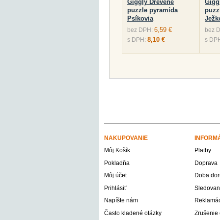
Giggly Drevené
Gigg
puzzle pyramída
puzz
Psíkovia
Ježk
6,59 €
bez DPH:
bez 
8,10 €
s DPH:
s DP
NAKUPOVANIE
INFORM
Môj Košík
Platby
Pokladňa
Doprava
Môj účet
Doba dor
Prihlásiť
Sledovani
Napíšte nám
Reklamáci
Často kladené otázky
Zrušenie