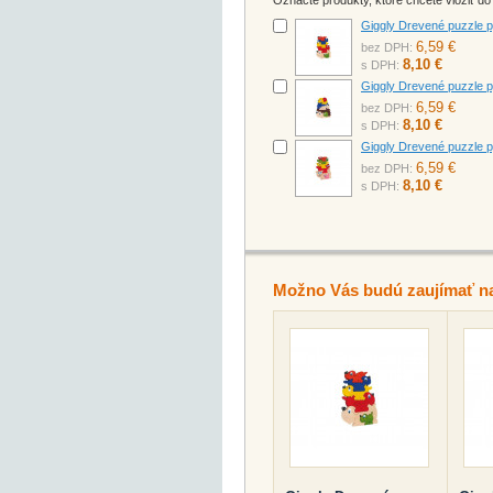
Označte produkty, ktoré chcete vložiť d
Giggly Drevené puzzle 
6,59 €
bez DPH:
8,10 €
s DPH:
Giggly Drevené puzzle 
6,59 €
bez DPH:
8,10 €
s DPH:
Giggly Drevené puzzle 
6,59 €
bez DPH:
8,10 €
s DPH:
Možno Vás budú zaujímať n