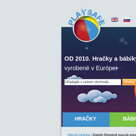
OD 2010. Hračky a bábik
vyrobené v Európe.
Hľadaj
HRAČKY
BÁBI
Hlavná stránka
/
Giggly Drevené puzzle pyr