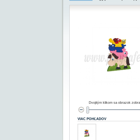
Dvojitým klikom sa obrazok zobra
VIAC POHĽADOV