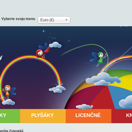
Vyberte svoju menu
Euro (€)
y
KY
PLYŠÁKY
LICENČNÉ
K
amída Zvieratká