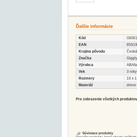
Ďalšie informácie
Kód
GIG6
EAN
8591
Krajina pôvodu
Česká
Značka
Giggl
Výrobca
ABAfac
Vek
3 roky
Rozmery
10 x 1
Materiál
drevo
Pre zobrazenie všetkých produktov 
Súvisiace produkty