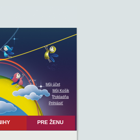
Môj účet
Môj Košík
Pokladňa
Prihlásiť
NIHY
PRE ŽENU