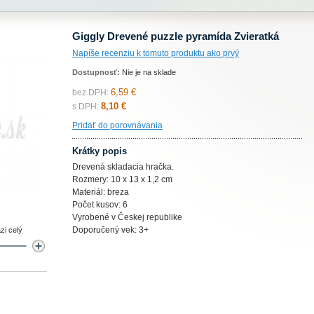
Giggly Drevené puzzle pyramída Zvieratká
Napíše recenziu k tomuto produktu ako prvý
Dostupnosť:
Nie je na sklade
6,59 €
bez DPH:
8,10 €
s DPH:
Pridať do porovnávania
Krátky popis
Drevená skladacia hračka.
Rozmery: 10 x 13 x 1,2 cm
Materiál: breza
Počet kusov: 6
Vyrobené v Českej republike
Doporučený vek: 3+
zi celý