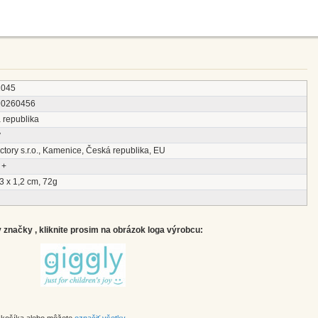
1045
90260456
 republika
y
tory s.r.o., Kamenice, Česká republika, EU
 +
3 x 1,2 cm, 72g
značky , kliknite prosim na obrázok loga výrobcu: