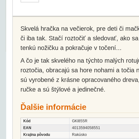
Skvelá hračka na večierok, pre deti či mač
či iba tak. Stačí roztočiť a sledovať, ako s
tenkú nožičku a pokračuje v točení...
A čo je tak skvelého na týchto malých rotu
roztočia, obracajú sa hore nohami a točia n
sú vyrobené z krásne opracovaného dreva,
ručke a sú štýlové a jedinečné.
Ďalšie informácie
Kód
GKI855R
EAN
4013594058551
Krajina pôvodu
Rakúsko