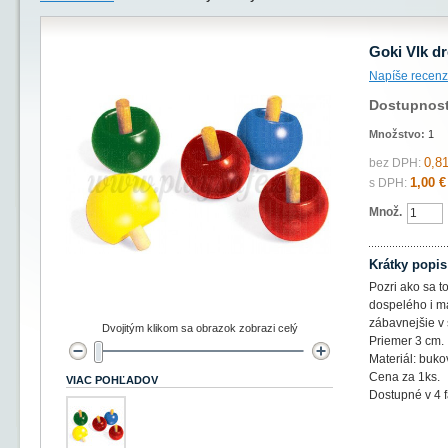
Goki Vlk d
Napíše recenz
Dostupnos
Množstvo:
1
0,81
bez DPH:
1,00 €
s DPH:
Množ.
Krátky popis
Pozri ako sa t
dospelého i m
zábavnejšie v 
Dvojitým klikom sa obrazok zobrazi celý
Priemer 3 cm.
Materiál: buko
Cena za 1ks.
VIAC POHĽADOV
Dostupné v 4 