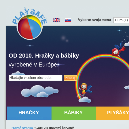
Vyberte svoju menu
OD 2010. Hračky a bábiky
vyrobené v Európe.
Hľadaj
HRAČKY
BÁBIKY
PLYŠÁKY
Hlavná stránka
/
Goki Vlk drevený červený