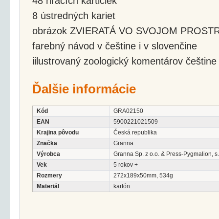
48 hracích kartičiek
8 ústredných kariet
obrázok ZVIERATÁ VO SVOJOM PROST
farebný návod v češtine i v slovenčine
iilustrovaný zoologický komentárov češtine 
Ďalšie informácie
Kód
GRA02150
EAN
5900221021509
Krajina pôvodu
Česká republika
Značka
Granna
Výrobca
Granna Sp. z o.o. & Press-Pygmalion, s.r
Vek
5 rokov +
Rozmery
272x189x50mm, 534g
Materiál
kartón