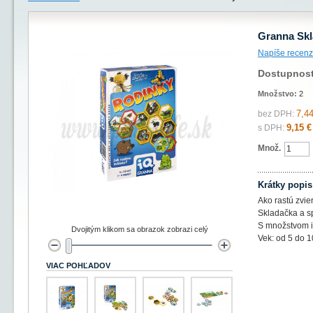
Granna Skl
Napíše recenz
Dostupnos
Množstvo:
2
7,44
bez DPH:
9,15 €
s DPH:
Množ.
Krátky popis
Ako rastú zvie
Skladačka a s
S množstvom il
Dvojitým klikom sa obrazok zobrazi celý
Vek: od 5 do 1
VIAC POHĽADOV