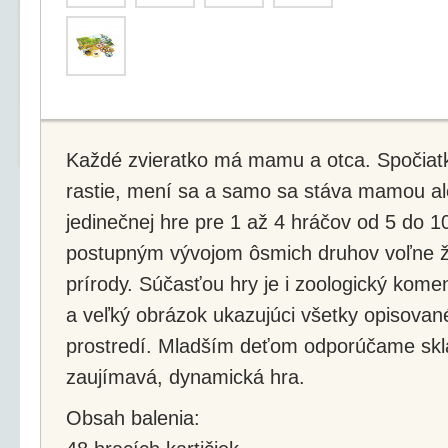
Každé zvieratko má mamu a otca. Spočiat
rastie, mení sa a samo sa stáva mamou a
jedinečnej hre pre 1 až 4 hráčov od 5 do 1
postupným vývojom ôsmich druhov voľne ži
prírody. Súčasťou hry je i zoologický komen
a veľký obrázok ukazujúci všetky opisovan
prostredí. Mladším deťom odporúčame skla
zaujímavá, dynamická hra.
Obsah balenia: