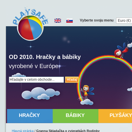
Vyberte svoju menu
OD 2010. Hračky a bábiky
vyrobené v Európe.
Hľadaj
HRAČKY
BÁBIKY
PLYŠÁKY
Hlavná stránka
/
Granna Skladačka o zvieratkách Rodinky