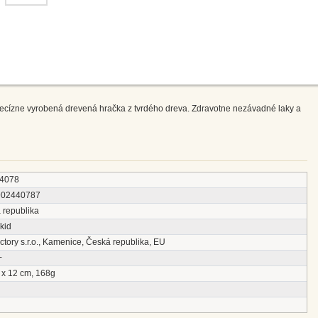
ecízne vyrobená drevená hračka z tvrdého dreva. Zdravotne nezávadné laky a
4078
902440787
 republika
kid
tory s.r.o., Kamenice, Česká republika, EU
+
 x 12 cm, 168g