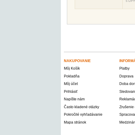
s DP
NAKUPOVANIE
INFORM
Môj Košík
Platby
Pokladňa
Doprava
Môj účet
Doba dor
Prihlásiť
Sledovani
Napíšte nám
Reklamáci
Často kladené otázky
Zrušenie
Pokročilé vyhľadávanie
Spracova
Mapa stránok
Medzinár