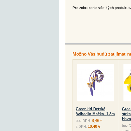
Pre zobrazenie všetkých produktov 
Možno Vás budú zaujímať n
Greenkid Detské
Gree
švihadlo Mačka, 1.8m
strk
Havr
8,46 €
bez DPH:
bez 
10,40 €
s DPH: