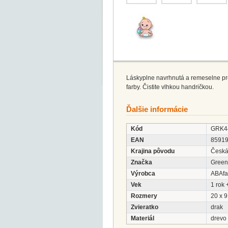
Láskyplne navrhnutá a remeselne pr
farby. Čistite vlhkou handričkou.
Ďalšie informácie
Kód
GRK4
EAN
8591
Krajina pôvodu
Česká
Značka
Green
Výrobca
ABAfac
Vek
1 rok 
Rozmery
20 x 9
Zvieratko
drak
Materiál
drevo