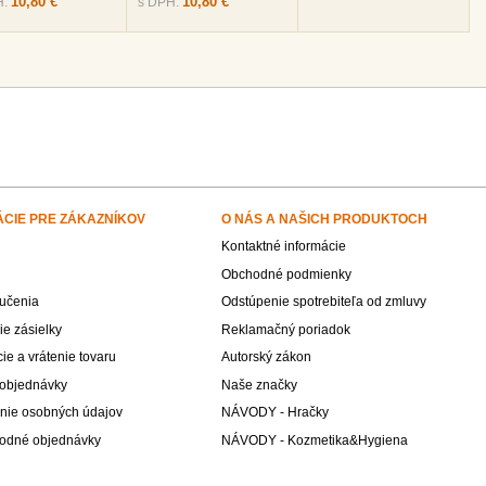
10,80 €
10,80 €
H:
s DPH:
ÁCIE PRE ZÁKAZNÍKOV
O NÁS A NAŠICH PRODUKTOCH
Kontaktné informácie
Obchodné podmienky
učenia
Odstúpenie spotrebiteľa od zmluvy
e zásielky
Reklamačný poriadok
e a vrátenie tovaru
Autorský zákon
 objednávky
Naše značky
nie osobných údajov
NÁVODY - Hračky
odné objednávky
NÁVODY - Kozmetika&Hygiena