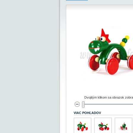
Dvojitým klikom sa obrazok zobra
VIAC POHĽADOV