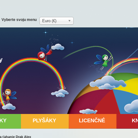
Vyberte svoju menu
Euro (€)
y
KY
PLYŠÁKY
LICENČNÉ
K
a ťahanie Drak Alex