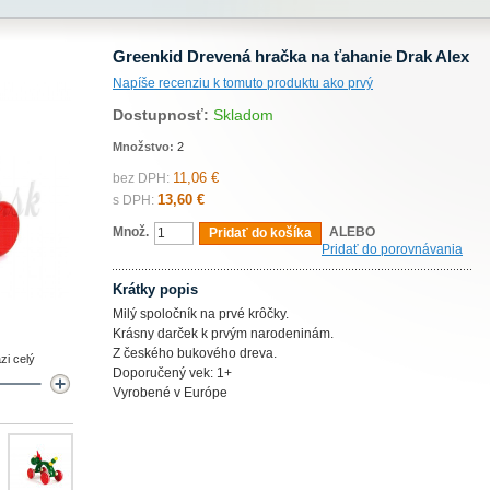
Greenkid Drevená hračka na ťahanie Drak Alex
Napíše recenziu k tomuto produktu ako prvý
Dostupnosť:
Skladom
Množstvo:
2
11,06 €
bez DPH:
13,60 €
s DPH:
Množ.
ALEBO
Pridať do košíka
Pridať do porovnávania
Krátky popis
Milý spoločník na prvé krôčky.
Krásny darček k prvým narodeninám.
Z českého bukového dreva.
zi celý
Doporučený vek: 1+
Vyrobené v Európe