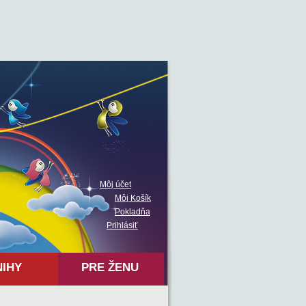
Môj účet
Môj Košík
Pokladňa
Prihlásiť
NIHY
PRE ŽENU