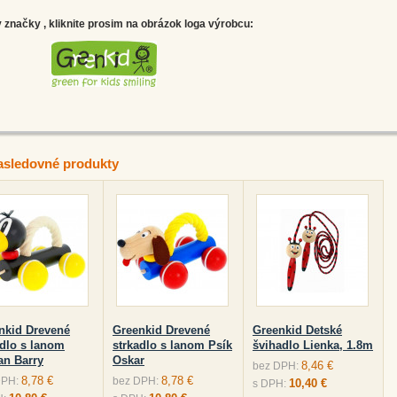
značky , kliknite prosim na obrázok loga výrobcu:
asledovné produkty
nkid Drevené
Greenkid Drevené
Greenkid Detské
adlo s lanom
strkadlo s lanom Psík
švihadlo Lienka, 1.8m
an Barry
Oskar
8,46 €
bez DPH:
8,78 €
8,78 €
DPH:
bez DPH:
10,40 €
s DPH: