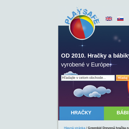
OD 2010. Hračky a bábik
vyrobené v Európe.
Hľadaj
HRAČKY
BÁBI
Hlavná stránka
/
Greenkid Drevená hračka n