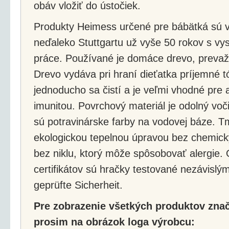
obáv vložiť do ústočiek.
Produkty Heimess určené pre bábätká sú
neďaleko Stuttgartu už vyše 50 rokov s v
práce. Používané je domáce drevo, prevažn
Drevo vydáva pri hraní dieťatka príjemné t
jednoducho sa čistí a je veľmi vhodné pre 
imunitou. Povrchový materiál je odolný voč
sú potravinárske farby na vodovej báze. T
ekologickou tepelnou úpravou bez chemick
bez niklu, ktorý môže spôsobovať alergie
certifikátov sú hračky testované nezávisl
geprüfte Sicherheit.
Pre zobrazenie všetkých produktov znač
prosim na obrázok loga výrobcu: