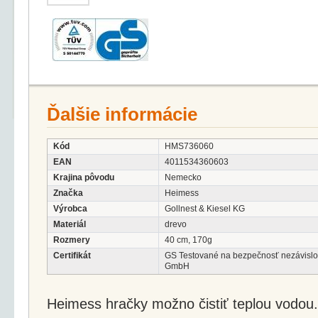
Ďalšie informácie
Kód
HMS736060
EAN
4011534360603
Krajina pôvodu
Nemecko
Značka
Heimess
Výrobca
Gollnest & Kiesel KG
Materiál
drevo
Rozmery
40 cm, 170g
Certifikát
GS Testované na bezpečnosť nezávislou
GmbH
Heimess hračky možno čistiť teplou vodou.