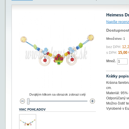
Heimess Dr
Napíše recenz
Dostupnos
Množstvo:
1
12,
bez DPH:
15,00 
s DPH:
Množ.
Krátky popis
Krásna farebn
cm.
Materiál: 95% 
Dvojitým klikom sa obrazok zobrazi celý
Odporúčaný ve
Možno čistiť t
Vyrobené v Eu
VIAC POHĽADOV