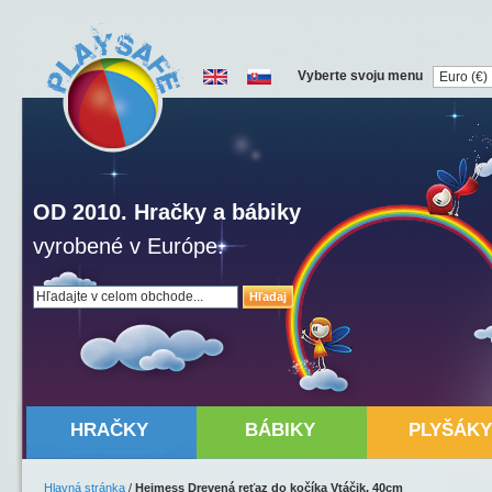
Vyberte svoju menu
OD 2010. Hračky a bábiky
vyrobené v Európe.
Hľadaj
HRAČKY
BÁBIKY
PLYŠÁKY
Hlavná stránka
/
Heimess Drevená reťaz do kočíka Vtáčik, 40cm