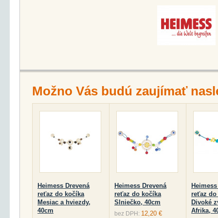
Možno Vás budú zaujímať nasl
Heimess Drevená
Heimess Drevená
Heimess
reťaz do kočíka
reťaz do kočíka
reťaz do
Mesiac a hviezdy,
Slniečko, 40cm
Divoké z
40cm
Afrika, 
12,20 €
bez DPH: