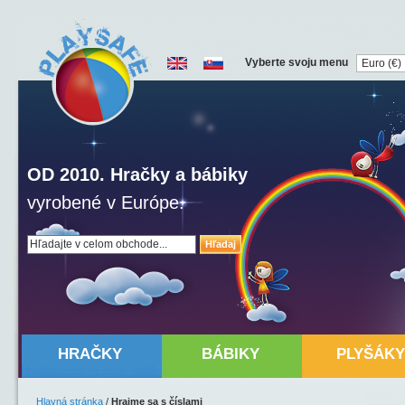
Vyberte svoju menu
OD 2010. Hračky a bábiky
vyrobené v Európe.
Hľadaj
HRAČKY
BÁBIKY
PLYŠÁKY
Hlavná stránka
/
Hrajme sa s číslami