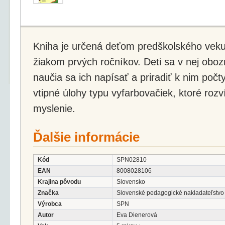
Kniha je určená deťom predškolského veku,
žiakom prvých ročníkov. Deti sa v nej oboz
naučia sa ich napísať a priradiť k nim poč
vtipné úlohy typu vyfarbovačiek, ktoré rozv
myslenie.
Ďalšie informácie
Kód
SPN02810
EAN
8008028106
Krajina pôvodu
Slovensko
Značka
Slovenské pedagogické nakladateľstvo
Výrobca
SPN
Autor
Eva Dienerová