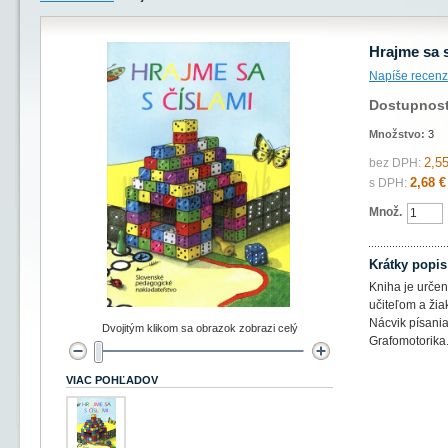
Hrajme sa s
Napíše recenz
Dostupnos
Množstvo:
3
2,55
bez DPH:
2,68 €
s DPH:
Množ.
Krátky popis
Kniha je urče
učiteľom a žia
Nácvik písania 
Dvojitým klikom sa obrazok zobrazi celý
Grafomotorika
VIAC POHĽADOV