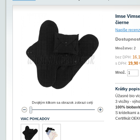
Imse Vimse
čierne
Napíše recenz
Dostupnos
Množstvo:
2
16,
bez DPH:
19,90 
s DPH:
Množ.
Krátky popis
Úžasné bio vl
3 vložky - výh
Dvojitým klikom sa obrazok zobrazi celý
100% biobavln
S krídelkami a
Certifikát OE
VIAC POHĽADOV