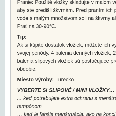
Pranie: Použité vložky skladujte v malom 
aby ste predišli škvrnám. Pred praním ich 
vode s malým množstvom soli na škvrny a
Prať na 30-90°C.
Tip:
Ak si kúpite dostatok vložiek, môžete ich v
svojej periódy. 4 balenia denných vložiek, 
balenia slipových vložiek sú postačujúce 
obdobie.
Miesto výroby:
Turecko
VYBERTE SI SLIPOVÉ / MINI VLOŽKY…
... keď potrebujete extra ochranu s menš
tampónom
… keď je ľahšia menštruácia, ako na konci 