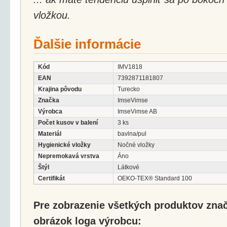
vložkou.
Ďalšie informácie
Kód
IMV1818
EAN
7392871181807
Krajina pôvodu
Turecko
Značka
ImseVimse
Výrobca
ImseVimse AB
Počet kusov v balení
3 ks
Materiál
bavlna/pul
Hygienické vložky
Nočné vložky
Nepremokavá vrstva
Áno
Štýl
Látkové
Certifikát
OEKO-TEX® Standard 100
Pre zobrazenie všetkých produktov značk
obrázok loga výrobcu: