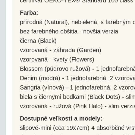
certifikát OEKO-TEX® Standard 100 class 
Farba:
prírodná (Natural), nebielená, s farebným 
bez farebného obšitia - novšia verzia
čierna (Black)
vzorovaná - záhrada (Garden)
vzorovaná - kvety (Flowers)
Blossom (púdrovo ružová) - 1 jednofarebn
Denim (modrá) - 1 jednofarebná, 2 vzorov
Sangria (vínová) - 1 jednofarebná, 2 vzor
biela s čiernymi bodkami (Black Dots) - sli
vzorovaná - ružová (Pink Halo) - slim verzi
Dostupné veľkosti a modely:
slipové-mini (cca 19x7cm) 4 absorbčné vrs