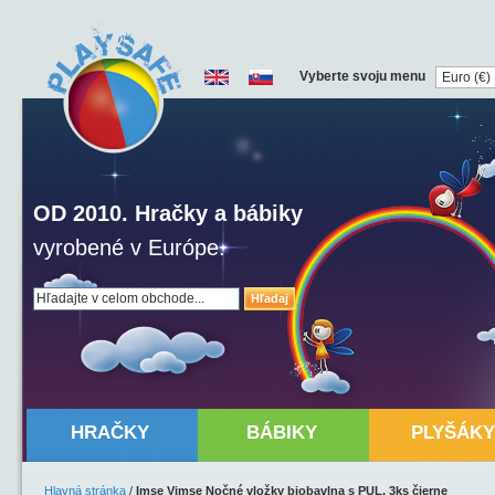
Vyberte svoju menu
OD 2010. Hračky a bábiky
vyrobené v Európe.
Hľadaj
HRAČKY
BÁBIKY
PLYŠÁKY
Hlavná stránka
/
Imse Vimse Nočné vložky biobavlna s PUL, 3ks čierne