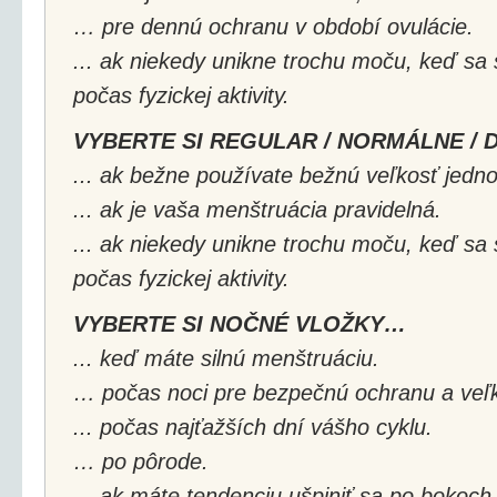
… pre dennú ochranu v období ovulácie.
... ak niekedy unikne trochu moču, keď sa
počas fyzickej aktivity.
VYBERTE SI REGULAR / NORMÁLNE /
... ak bežne používate bežnú veľkosť jedno
... ak je vaša menštruácia pravidelná.
... ak niekedy unikne trochu moču, keď sa
počas fyzickej aktivity.
VYBERTE SI NOČNÉ VLOŽKY…
... keď máte silnú menštruáciu.
… počas noci pre bezpečnú ochranu a veľk
... počas najťažších dní vášho cyklu.
… po pôrode.
... ak máte tendenciu ušpiniť sa po bokoc