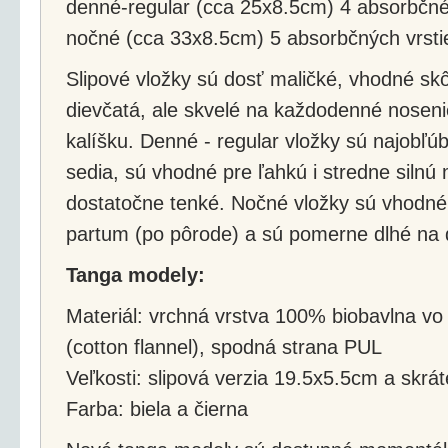
denné-regular (cca 25x8.5cm) 4 absorbčné
nočné (cca 33x8.5cm) 5 absorbčných vrsti
Slipové vložky sú dosť maličké, vhodné sk
dievčatá, ale skvelé na každodenné noseni
kalíšku. Denné - regular vložky sú najobľú
sedia, sú vhodné pre ľahkú i stredne silnú
dostatočne tenké. Nočné vložky sú vhodné p
partum (po pôrode) a sú pomerne dlhé na 
Tanga modely:
Materiál: vrchná vrstva 100% biobavlna vo
(cotton flannel), spodná strana PUL
Veľkosti: slipová verzia 19.5x5.5cm a skrá
Farba: biela a čierna