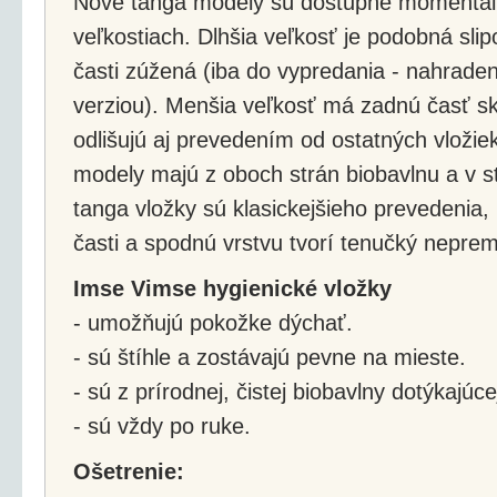
Nové tanga modely sú dostupné momentál
veľkostiach. Dlhšia veľkosť je podobná slip
časti zúžená (iba do vypredania - nahrade
verziou). Menšia veľkosť má zadnú časť s
odlišujú aj prevedením od ostatných vlož
modely majú z oboch strán biobavlnu a v s
tanga vložky sú klasickejšieho prevedenia,
časti a spodnú vrstvu tvorí tenučký nepr
Imse Vimse hygienické vložky
- umožňujú pokožke dýchať.
- sú štíhle a zostávajú pevne na mieste.
- sú z prírodnej, čistej biobavlny dotýkajúc
- sú vždy po ruke.
Ošetrenie: