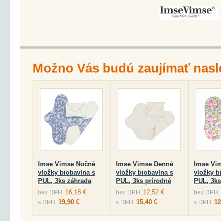
Možno Vás budú zaujímať nasl
Imse Vimse Nočné
Imse Vimse Denné
Imse Vi
vložky biobavlna s
vložky biobavlna s
vložky b
PUL, 3ks záhrada
PUL, 3ks prírodné
PUL, 3ks
16,18 €
12,52 €
bez DPH:
bez DPH:
bez DPH:
19,90 €
15,40 €
12
s DPH:
s DPH:
s DPH: