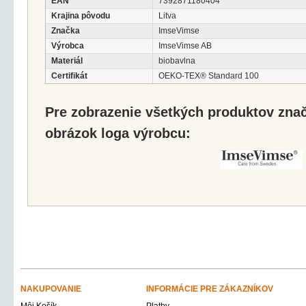
EAN
7392871180404
Krajina pôvodu
Litva
Značka
ImseVimse
Výrobca
ImseVimse AB
Materiál
biobavlna
Certifikát
OEKO-TEX® Standard 100
Pre zobrazenie všetkých produktov značk
obrázok loga výrobcu:
NAKUPOVANIE
INFORMÁCIE PRE ZÁKAZNÍKOV