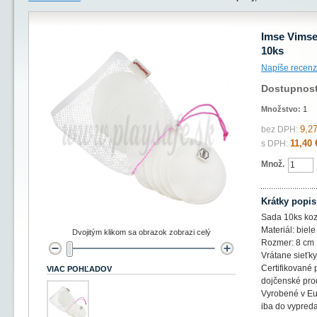
Imse Vimse
10ks
Napíše recenz
Dostupnos
Množstvo:
1
9,27
bez DPH:
11,40 
s DPH:
Množ.
Krátky popis
Sada 10ks koz
Materiál: biel
Dvojitým klikom sa obrazok zobrazi celý
Rozmer: 8 cm
Vrátane sieťky
Certifikované
VIAC POHĽADOV
dojčenské pro
Vyrobené v E
iba do vypreda