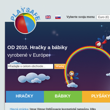
Vyberte svoju menu
OD 2010. Hračky a bábiky
vyrobené v Európe.
Hľadaj
HRAČKY
BÁBIKY
PLYŠÁKY
Hlavná stránka
/
Imse Vimse Odličovacie kozmetické tampóny, 10ks