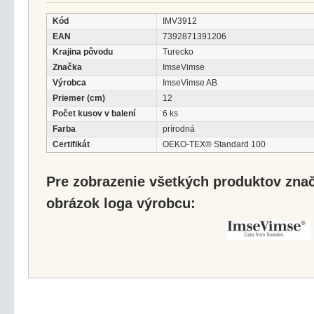
Kód
IMV3912
EAN
7392871391206
Krajina pôvodu
Turecko
Značka
ImseVimse
Výrobca
ImseVimse AB
Priemer (cm)
12
Počet kusov v balení
6 ks
Farba
prírodná
Certifikát
OEKO-TEX® Standard 100
Pre zobrazenie všetkých produktov značk
obrázok loga výrobcu: