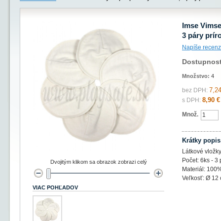
Imse Vimse
3 páry prír
Napíše recenz
Dostupnos
Množstvo:
4
7,24
bez DPH:
8,90 €
s DPH:
Množ.
Krátky popis
Látkové vložk
Počet: 6ks - 3 
Dvojitým klikom sa obrazok zobrazi celý
Materiál: 100%
Veľkosť: Ø 12
VIAC POHĽADOV