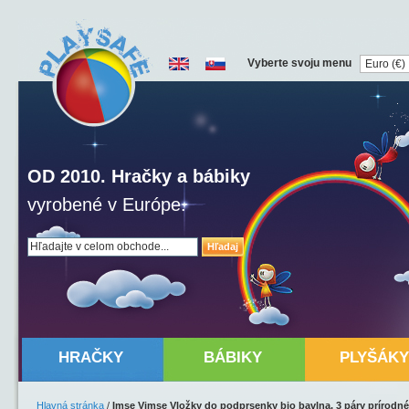
Vyberte svoju menu
OD 2010. Hračky a bábiky
vyrobené v Európe.
Hľadaj
HRAČKY
BÁBIKY
PLYŠÁKY
Hlavná stránka
/
Imse Vimse Vložky do podprsenky bio bavlna, 3 páry prírodné