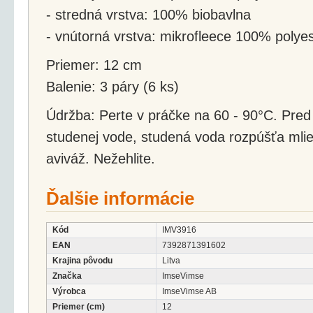
- stredná vrstva: 100% biobavlna
- vnútorná vrstva: mikrofleece 100% polyes
Priemer: 12 cm
Balenie: 3 páry (6 ks)
Údržba: Perte v práčke na 60 - 90°C. Pred
studenej vode, studená voda rozpúšťa mlie
aviváž. Nežehlite.
Ďalšie informácie
Kód
IMV3916
EAN
7392871391602
Krajina pôvodu
Litva
Značka
ImseVimse
Výrobca
ImseVimse AB
Priemer (cm)
12