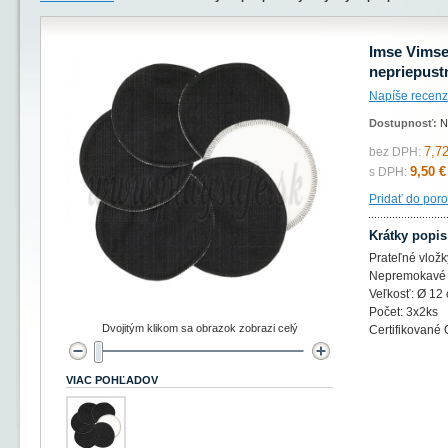
Imse Vimse
nepriepust
Napíše recenz
Dostupnosť:
N
7,72
bez DPH:
9,50 €
s DPH:
Pridať do por
Krátky popis
Prateľné vložk
Nepremokavé
Veľkosť: Ø 12
Počet: 3x2ks
Dvojitým klikom sa obrazok zobrazi celý
Certifikované
VIAC POHĽADOV