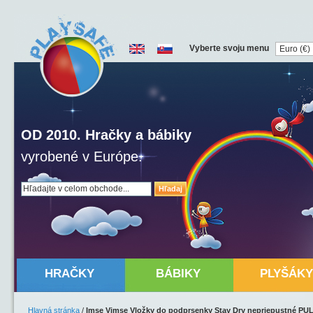
Vyberte svoju menu
OD 2010. Hračky a bábiky
vyrobené v Európe.
Hľadaj
HRAČKY
BÁBIKY
PLYŠÁKY
Hlavná stránka
/
Imse Vimse Vložky do podprsenky Stay Dry nepriepustné PUL,