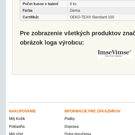
Počet kusov v balení
6 ks
Farba
čierna
Certifikát
OEKO-TEX® Standard 100
Pre zobrazenie všetkých produktov značk
obrázok loga výrobcu:
NAKUPOVANIE
INFORMÁCIE PRE ZÁKAZNÍKOV
Môj Košík
Platby
Pokladňa
Doprava
Môj účet
Doba doručenia