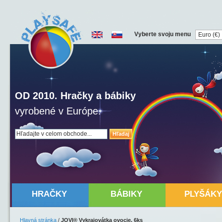
Vyberte svoju menu
OD 2010. Hračky a bábiky
vyrobené v Európe.
Hľadaj
HRAČKY
BÁBIKY
PLYŠÁKY
Hlavná stránka
/
JOVI® Vykrajovátka ovocie, 6ks