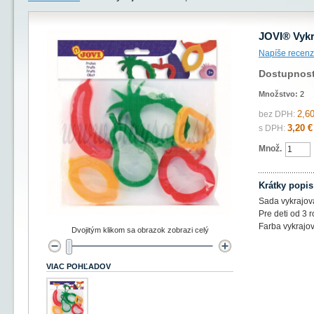
JOVI® Vykr
Napíše recenz
Dostupnos
Množstvo:
2
2,60
bez DPH:
3,20 €
s DPH:
Množ.
Krátky popis
Sada vykrajová
Pre deti od 3 r
Farba vykrajo
Dvojitým klikom sa obrazok zobrazi celý
VIAC POHĽADOV