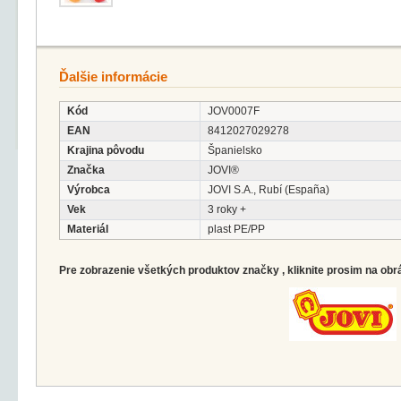
Ďalšie informácie
Kód
JOV0007F
EAN
8412027029278
Krajina pôvodu
Španielsko
Značka
JOVI®
Výrobca
JOVI S.A., Rubí (España)
Vek
3 roky +
Materiál
plast PE/PP
Pre zobrazenie všetkých produktov značky , kliknite prosim na obr