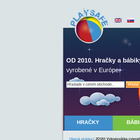
OD 2010. Hračky a bábik
vyrobené v Európe.
Hľadaj
HRAČKY
BÁBI
Hlavná stránka
/
JOVI® Vykrajovátka zvieratk