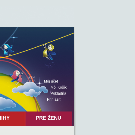
Môj účet
Môj Košík
Pokladňa
Prihlásiť
NIHY
PRE ŽENU