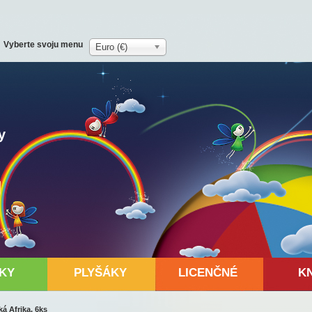
Vyberte svoju menu
Euro (€)
y
KY
PLYŠÁKY
LICENČNÉ
K
á Afrika, 6ks