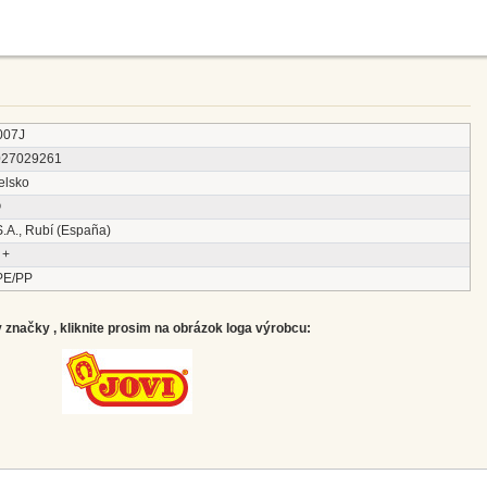
007J
027029261
elsko
®
.A., Rubí (España)
 +
 PE/PP
značky , kliknite prosim na obrázok loga výrobcu: