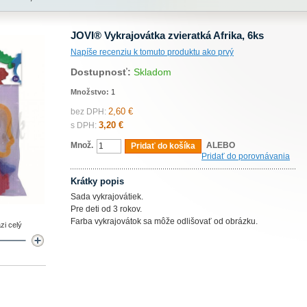
JOVI® Vykrajovátka zvieratká Afrika, 6ks
Napíše recenziu k tomuto produktu ako prvý
Dostupnosť:
Skladom
Množstvo:
1
2,60 €
bez DPH:
3,20 €
s DPH:
Množ.
ALEBO
Pridať do košíka
Pridať do porovnávania
Krátky popis
Sada vykrajovátiek.
Pre deti od 3 rokov.
Farba vykrajovátok sa môže odlišovať od obrázku.
zi celý