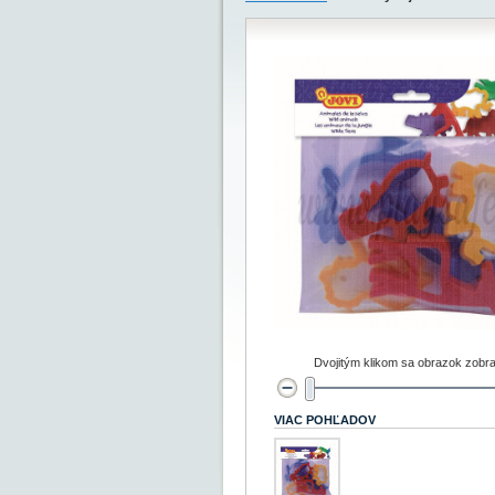
Dvojitým klikom sa obrazok zobra
VIAC POHĽADOV