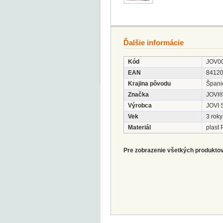
Ďalšie informácie
Kód
JOV0
EAN
8412
Krajina pôvodu
Špani
Značka
JOVI
Výrobca
JOVI S
Vek
3 roky
Materiál
plast
Pre zobrazenie všetkých produktov 