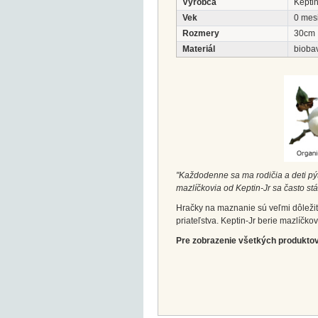
Výrobca
Kepti
Vek
0 mes
Rozmery
30cm
Materiál
bioba
"Každodenne sa ma rodičia a deti pýt
mazlíčkovia od Keptin-Jr sa často stá
Hračky na maznanie sú veľmi dôležité
priateľstva. Keptin-Jr berie mazlíčko
Pre zobrazenie všetkých produktov 