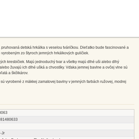
á pruhovaná detská hrkálka s veselou tváričkou. Dieťatko bude fascinované a
yrobeným zo štyroch jemných hrkálkových guličiek.
ských kresbičiek. Majú jednoduchý tvar a všetky majú dlhé uši alebo dlhý
ú alebo žuvajú ich dlhé ušká a chvostíky. Vďaka jemnej bavlne a ovčej vlne sú
oľatá a škôlkárov.
ka sú vyrobené z mäkkej zamatovej bavlny v jemných farbách ružovej, modrej
8063
981480633
-Jr