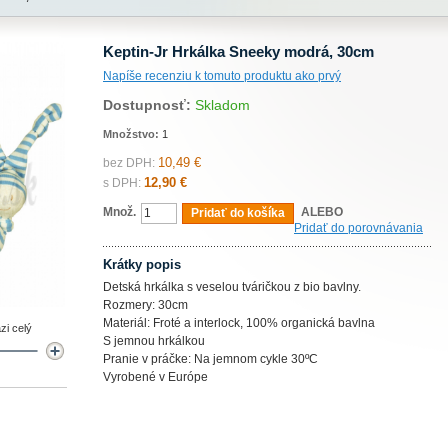
Keptin-Jr Hrkálka Sneeky modrá, 30cm
Napíše recenziu k tomuto produktu ako prvý
Dostupnosť:
Skladom
Množstvo:
1
10,49 €
bez DPH:
12,90 €
s DPH:
Množ.
ALEBO
Pridať do košíka
Pridať do porovnávania
Krátky popis
Detská hrkálka s veselou tváričkou z bio bavlny.
Rozmery: 30cm
Materiál: Froté a interlock, 100% organická bavlna
zi celý
S jemnou hrkálkou
Pranie v práčke: Na jemnom cykle 30ºC
Vyrobené v Európe