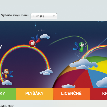
Vyberte svoju menu
Euro (€)
y
KY
PLYŠÁKY
LICENČNÉ
K
modrá, 30cm