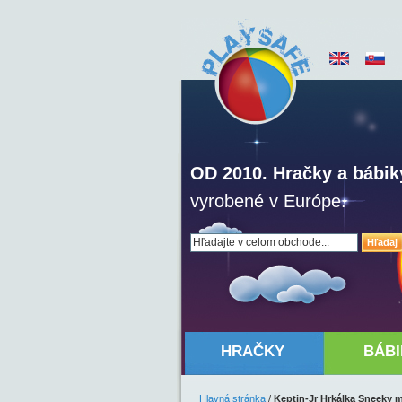
OD 2010. Hračky a bábik
vyrobené v Európe.
Hľadaj
HRAČKY
BÁBI
Hlavná stránka
/
Keptin-Jr Hrkálka Sneeky 