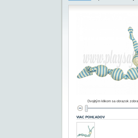
Dvojitým klikom sa obrazok zobra
VIAC POHĽADOV