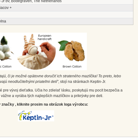
n-Jr bv, Bodegraven, The Netherlands
iacov +
vlna
ajú, či je možné opätovne doručiť ich strateného mazlíčka! To preto, lebo
vajú neodlučiteľnými priateľmi detí"
, stojí na stránkach Keptin-Jr.
 pre vývoj dieťatka. Učia ho zdielať lásku, poskytujú mu pocit bezpečia a
v vážne a vyrába tých najlepších mazlíčkov a prikrývky pre deti.
značky , kliknite prosim na obrázok loga výrobcu: