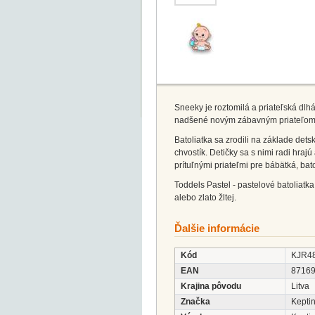
Sneeky je roztomilá a priateľská dlh
nadšené novým zábavným priateľom v
Batoliatka sa zrodili na základe det
chvostík. Detičky sa s nimi radi hraj
prítuľnými priateľmi pre bábätká, bat
Toddels Pastel - pastelové batoliat
alebo zlato žltej.
Ďalšie informácie
Kód
KJR4
EAN
8716
Krajina pôvodu
Litva
Značka
Keptin