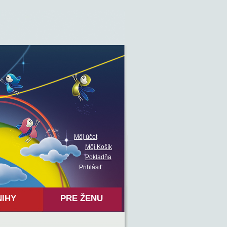
Môj účet
Môj Košík
Pokladňa
Prihlásiť
NIHY
PRE ŽENU