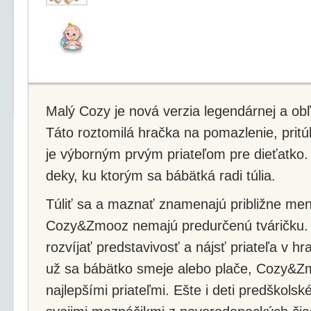
Malý Cozy je nová verzia legendárnej a obľ
Táto roztomilá hračka na pomazlenie, pritú
je výborným prvým priateľom pre dieťatko.
deky, ku ktorým sa bábätká radi túlia.
Túliť sa a maznať znamenajú približne m
Cozy&Zmooz nemajú predurčenú tváričku.
rozvíjať predstavivosť a nájsť priateľa v hr
už sa bábätko smeje alebo plače, Cozy&Z
najlepšími priateľmi. Ešte i deti predškols