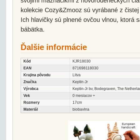
svojimi maznáčikmi z novorodeneckých čias
kolekcie Cozy&Zmooz sú vyrábané z čistej 
Ich hlavičky sú plnené ovčou vlnou, ktorá s
bábätka.
Ďalšie informácie
Kód
KJR18030
EAN
871698118030
Krajina pôvodu
Litva
Značka
Keptin-Jr
Výrobca
Keptin-Jr bv, Bodegraven, The Netherl
Vek
0 mesiacov +
Rozmery
17cm
Materiál
biobavlna