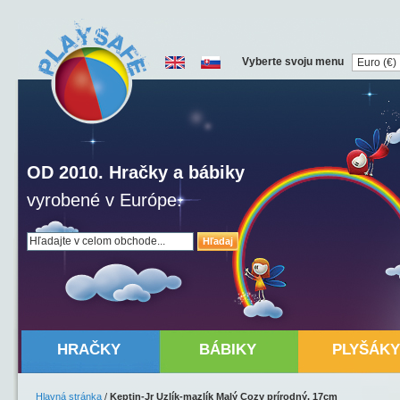
Vyberte svoju menu
OD 2010. Hračky a bábiky
vyrobené v Európe.
Hľadaj
HRAČKY
BÁBIKY
PLYŠÁKY
Hlavná stránka
/
Keptin-Jr Uzlík-mazlík Malý Cozy prírodný, 17cm