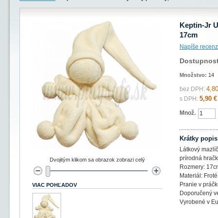
Keptin-Jr U
17cm
Napíše recenz
Dostupnos
Množstvo:
14
4,80
bez DPH:
5,90 €
s DPH:
Množ.
Krátky popis
Látkový mazlí
prírodná hračk
Dvojitým klikom sa obrazok zobrazi celý
Rozmery: 17c
Materiál: Frot
Pranie v práč
VIAC POHĽADOV
Doporučený ve
Vyrobené v Eu