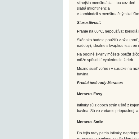
silnejšia menštruácia - iba cez deň
slabá inkontinencia
v kombinácii s menštruačným kalíškom
Starostlivosť:
Pranie na 60°C, nepoužívať bielidlá 
Skôr ako budete použitú vložku prať,
nádoby), ideálne s kvapkou tea tree 
Na odolné škvrny môžete použiť žlčov
môže spôsobiť vyblednutie farieb.
Možno sušiť voľne i v sušičke na nízk
bavlna.
Produktové rady Meracus
Meracus Easy
Intímky sú z oboch strán ušité z koje
bavlna. Sú vo variante priepustnej, a
Meracus Smile
Do tejto rady patria intimky, nepriep
vzorovanou bavlnou, podľa ktorej do