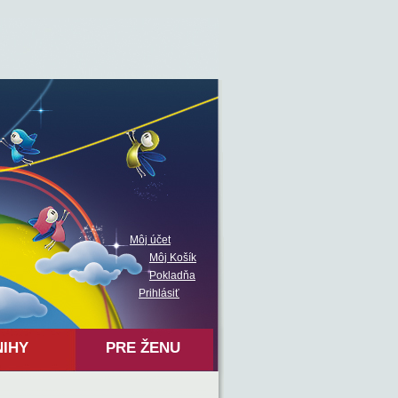
Môj účet
Môj Košík
Pokladňa
Prihlásiť
NIHY
PRE ŽENU