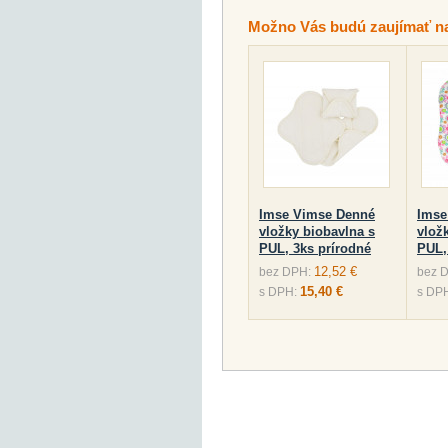
Možno Vás budú zaujímať n
Imse Vimse Denné
Imse
vložky biobavlna s
vlož
PUL, 3ks prírodné
PUL,
12,52 €
bez DPH:
bez 
15,40 €
s DPH:
s DP