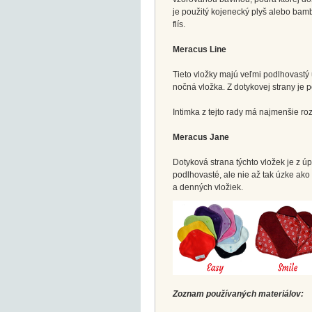
je použitý kojenecký plyš alebo bam
flís.
Meracus Line
Tieto vložky majú veľmi podlhovastý ú
nočná vložka. Z dotykovej strany je
Intimka z tejto rady má najmenšie r
Meracus Jane
Dotyková strana týchto vložek je z úpl
podlhovasté, ale nie až tak úzke ako 
a denných vložiek.
Zoznam používaných materiálov: