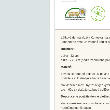
Látková denná vložka Konopka má, na
konopného froté. Je vhodná i pri siln
Rozmery:
dĺžka - 22 cm,
šírka - 7 / 8 cm (podľa zapnutého pat
Materiál
bavlna, konopené froté (61% bavlna,
podšité s PUL (Polyurethane Laminated
Na vložkách môžu byť značky z výroby
ale môže sa stať, že sa budú odlišov
Doporučené použitie denné vložky:
slabá menštruácia - použitie aj v noc
normálna menštruácia