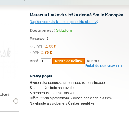
Meracus Látková vložka denná Smile Konopka
Napíše recenziu k tomuto produktu ako prvý
Dostupnosť:
Skladom
Množstvo:
1
4,63 €
bez DPH:
5,70 €
s DPH:
Množ.
ALEBO
Pridať do košíka
Pridať do porovnávania
Krátky popis
Hygienická pomôcka pre dni počas menštruácie.
S konopným froté na povrchu.
S nepriepustnou PUL vrstvou.
zi celý
Dĺžka: 22cm s patentkami v dvoch pozíciách 7 a 8cm.
Navrhnuté a vyrobené v Českej republike.