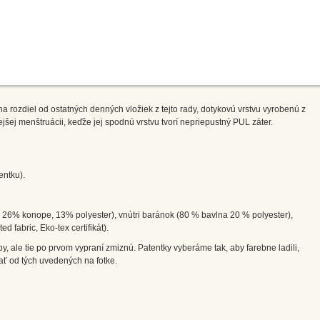
 rozdiel od ostatných denných vložiek z tejto rady, dotykovú vrstvu vyrobenú z
ejšej menštruácii, keďže jej spodnú vrstvu tvorí nepriepustný PUL záter.
entku).
 26% konope, 13% polyester), vnútri baránok (80 % bavlna 20 % polyester),
 fabric, Eko-tex certifikát).
, ale tie po prvom vypraní zmiznú. Patentky vyberáme tak, aby farebne ladili,
ať od tých uvedených na fotke.
i