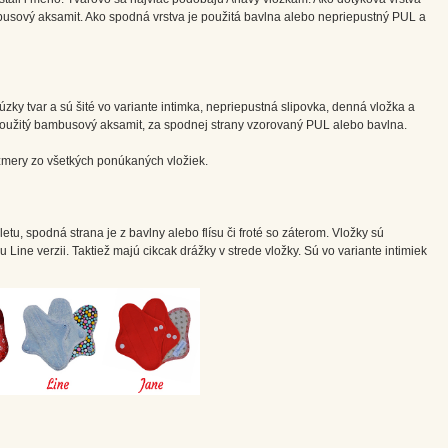
busový aksamit. Ako spodná vrstva je použitá bavlna alebo nepriepustný PUL a
zky tvar a sú šité vo variante intimka, nepriepustná slipovka, denná vložka a
 použitý bambusový aksamit, za spodnej strany vzorovaný PUL alebo bavlna.
ozmery zo všetkých ponúkaných vložiek.
etu, spodná strana je z bavlny alebo flísu či froté so záterom. Vložky sú
u Line verzii. Taktiež majú cikcak drážky v strede vložky. Sú vo variante intimiek