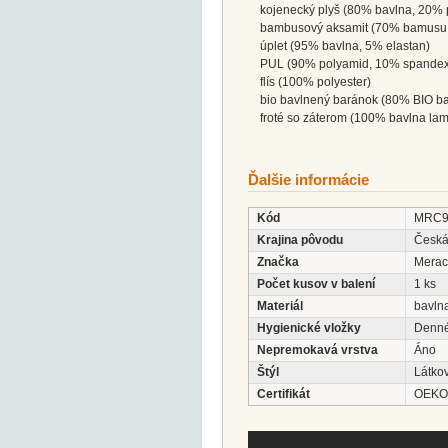
kojenecký plyš (80% bavlna, 20% p
bambusový aksamit (70% bamusu, 2
úplet (95% bavlna, 5% elastan)
PUL (90% polyamid, 10% spandex, 
flís (100% polyester)
bio bavlnený baránok (80% BIO ba
froté so záterom (100% bavlna lam
Ďalšie informácie
Kód
MRC9
Krajina pôvodu
Česká
Značka
Merac
Počet kusov v balení
1 ks
Materiál
bavln
Hygienické vložky
Denné
Nepremokavá vrstva
Áno
Štýl
Látko
Certifikát
OEKO-