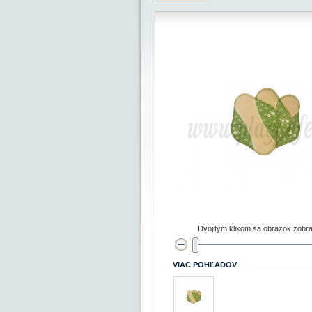
Dvojitým klikom sa obrazok zobra
VIAC POHĽADOV