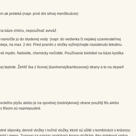
 ak preteká (napr. prvé dni silnej menštruácie)
na báze chlóru, nepoužívať aviváž.
 namočte ju do studenej vody (napr. do vedierka či nejakej uzavierateľnej
oleja, na max. 2 dni. Pred praním z vložky vyžmýchajte nasiaknutú tekutinu.
é mydlo. Nebielte, chemicky nečistite. Používanie bielidiel na báze kyslíka
ej teplote. Žehliť iba z lícovej (bavlnenej/bambusovej) strany a to na stupeň
neckého plyšu alebo je na spodnej (nedotykovej) strane použitý flís alebo
 s flísom sú nepriepustné.
ustné slipovky, denné vložky i nočné vložky, ktoré sú ušité v kombinácii s krásnou
stali i meno. Tvarovo sa najviac podobajú Anavy vložkám. Ako dotyková vrstva