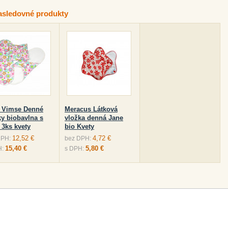
asledovné produkty
 Vimse Denné
Meracus Látková
ky biobavlna s
vložka denná Jane
 3ks kvety
bio Kvety
12,52 €
4,72 €
DPH:
bez DPH:
15,40 €
5,80 €
H:
s DPH: