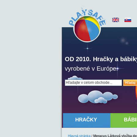
OD 2010. Hračky a bábik
vyrobené v Európe.
Hľadaj
HRAČKY
BÁBI
Hlavná stránka
/
Meracus Látková vložka d