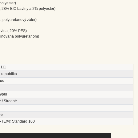
olyester)
8% BIO bavlny a 2% polyester)
polyuretanový záter)
vlna, 20% PES)
inovaná polyuretanom)
111
 republika
us
a/pul
 / Stredné
vé
TEX® Standard 100