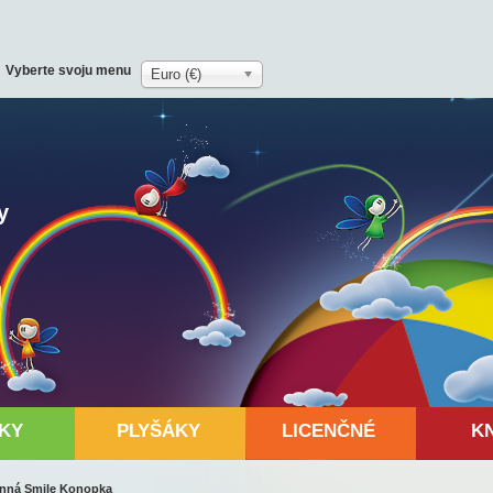
Vyberte svoju menu
Euro (€)
y
KY
PLYŠÁKY
LICENČNÉ
K
enná Smile Konopka