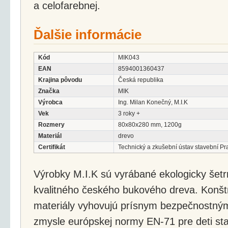
a celofarebnej.
Ďalšie informácie
Kód
MIK043
EAN
8594001360437
Krajina pôvodu
Česká republika
Značka
MIK
Výrobca
Ing. Milan Konečný, M.I.K
Vek
3 roky +
Rozmery
80x80x280 mm, 1200g
Materiál
drevo
Certifikát
Technický a zkušební ústav stavební Pr
Výrobky M.I.K sú vyrábané ekologicky šetr
kvalitného českého bukového dreva. Konštr
materiály vyhovujú prísnym bezpečnostný
zmysle európskej normy EN-71 pre deti sta