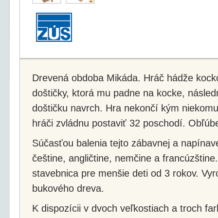
Drevená obdoba Mikáda. Hráč hádže kockou
doštičky, ktorá mu padne na kocke, násled
doštičku navrch. Hra nekončí kým niekom
hráči zvládnu postaviť 32 poschodí. Obľúb
Súčasťou balenia tejto zábavnej a napínavej
češtine, angličtine, nemčine a francúzštine
stavebnica pre menšie deti od 3 rokov. Vyr
bukového dreva.
K dispozícii v dvoch veľkostiach a troch fa