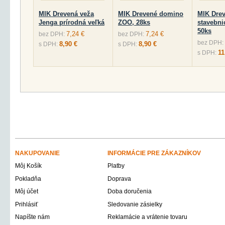
MIK Drevená veža
MIK Drevené domino
MIK Dre
Jenga prírodná veľká
ZOO, 28ks
stavebni
50ks
7,24 €
7,24 €
bez DPH:
bez DPH:
bez DPH:
8,90 €
8,90 €
s DPH:
s DPH:
11
s DPH:
NAKUPOVANIE
INFORMÁCIE PRE ZÁKAZNÍKOV
Môj Košík
Platby
Pokladňa
Doprava
Môj účet
Doba doručenia
Prihlásiť
Sledovanie zásielky
Napíšte nám
Reklamácie a vrátenie tovaru