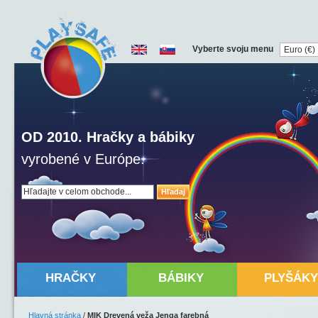
Vyberte svoju menu
OD 2010. Hračky a bábiky
vyrobené v Európe.
Hľadaj
HRAČKY
BÁBIKY
PLYŠÁKY
Hlavná stránka
/
MIK Drevená veža Jenga farebná