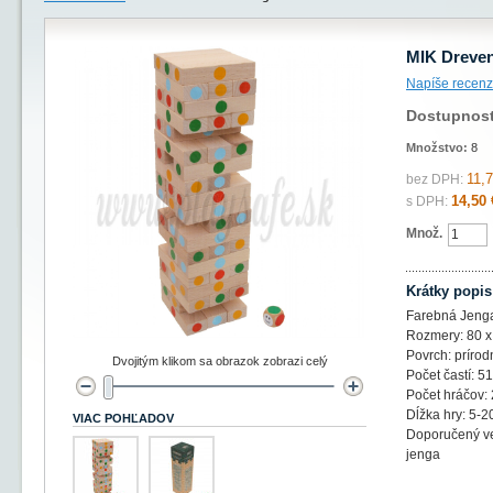
MIK Dreven
Napíše recenz
Dostupnos
Množstvo:
8
11,7
bez DPH:
14,50 
s DPH:
Množ.
Krátky popis
Farebná Jenga
Rozmery: 80 x
Povrch: prírod
Dvojitým klikom sa obrazok zobrazi celý
Počet častí: 51
Počet hráčov:
Dĺžka hry: 5-2
VIAC POHĽADOV
Doporučený ve
jenga