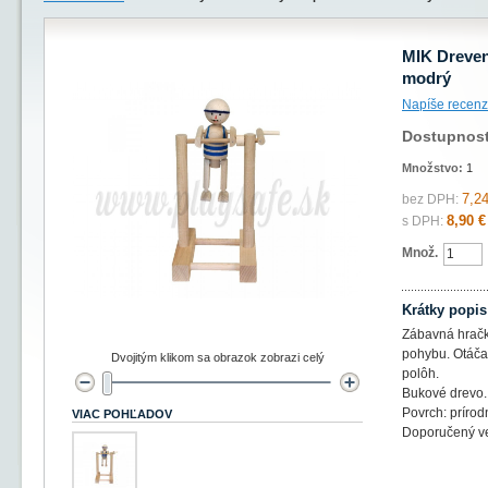
MIK Dreven
modrý
Napíše recenz
Dostupnos
Množstvo:
1
7,24
bez DPH:
8,90 €
s DPH:
Množ.
Krátky popis
Zábavná hračk
pohybu. Otáča
Dvojitým klikom sa obrazok zobrazi celý
polôh.
Bukové drevo.
Povrch: prírod
VIAC POHĽADOV
Doporučený ve