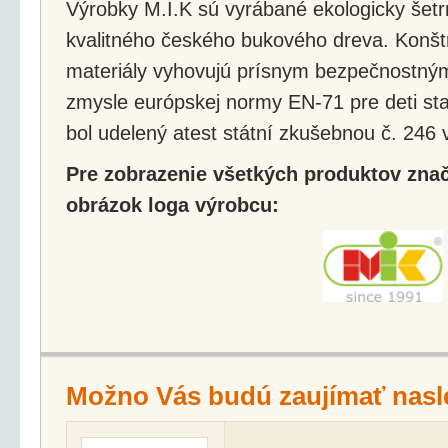
Výrobky M.I.K sú vyrábané ekologicky šetr
kvalitného českého bukového dreva. Konštr
materiály vyhovujú prísnym bezpečnostný
zmysle európskej normy EN-71 pre deti sta
bol udelený atest státní zkušebnou č. 246
Pre zobrazenie všetkých produktov značk
obrázok loga výrobcu:
Možno Vás budú zaujímať nasl