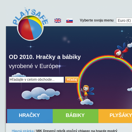
Vyberte svoju menu
OD 2010. Hračky a bábiky
vyrobené v Európe.
Hľadaj
HRAČKY
BÁBIKY
PLYŠÁKY
Hlavná stránka
/
MIK Drevený rebrík otočný chlapec na hrazde modrý