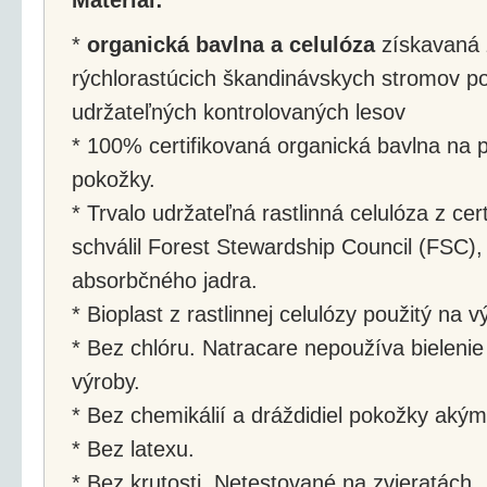
*
organická bavlna a celulóza
získavaná 
rýchlorastúcich škandinávskych stromov po
udržateľných kontrolovaných lesov
* 100% certifikovaná organická bavlna na 
pokožky.
* Trvalo udržateľná rastlinná celulóza z cert
schválil Forest Stewardship Council (FSC),
absorbčného jadra.
* Bioplast z rastlinnej celulózy použitý na 
* Bez chlóru. Natracare nepoužíva bieleni
výroby.
* Bez chemikálií a dráždidiel pokožky akým
* Bez latexu.
* Bez krutosti. Netestované na zvieratách.