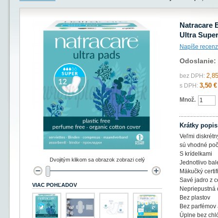
Natracare 
Ultra Super
Napíše recenz
Odoslanie:
2,85
bez DPH:
3,50 €
s DPH:
Množ.
Krátky popis
Veľmi diskrétny
sú vhodné po
S krídelkami
Dvojitým klikom sa obrazok zobrazi celý
Jednotlivo ba
Mäkučký certi
Savé jadro z c
VIAC POHĽADOV
Nepriepustná d
Bez plastov
Bez parfémov 
Úplne bez chl