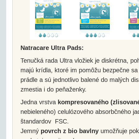
Natracare Ultra Pads:
Tenučká rada Ultra vložiek je diskrétna, po
majú krídla, ktoré im pomôžu bezpečne sa
prádle a sú jednotlivo balené do malých dis
zmestia i do peňaženky.
Jedna vrstva
kompresovaného (zlisovan
nebieleného) celulózového absorbčného jad
štandardov FSC.
Jemný
povrch z bio bavlny
umožňuje poko