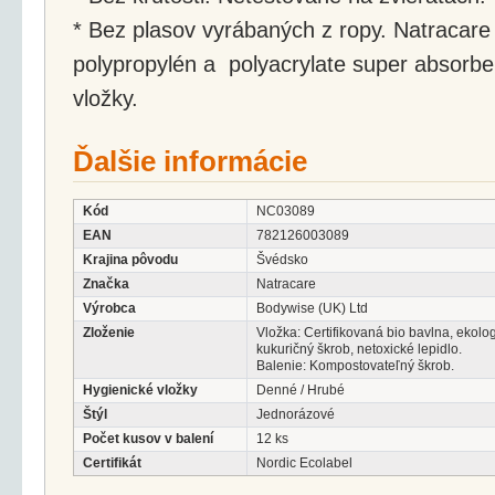
* Bez plasov vyrábaných z ropy. Natracare
polypropylén a polyacrylate super absorb
vložky.
Ďalšie informácie
Kód
NC03089
EAN
782126003089
Krajina pôvodu
Švédsko
Značka
Natracare
Výrobca
Bodywise (UK) Ltd
Zloženie
Vložka: Certifikovaná bio bavlna, ekolo
kukuričný škrob, netoxické lepidlo.
Balenie: Kompostovateľný škrob.
Hygienické vložky
Denné / Hrubé
Štýl
Jednorázové
Počet kusov v balení
12 ks
Certifikát
Nordic Ecolabel