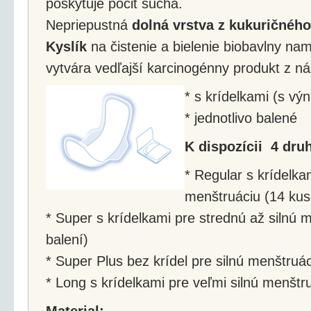
poskytuje pocit sucha.
Nepriepustná
dolná vrstva z kukuričného
Kyslík
na čistenie a bielenie biobavlny nam
vytvára vedľajší karcinogénny produkt z n
* s krídelkami (s v
* jednotlivo balené
K dispozícii 4 druh
* Regular s krídelka
menštruáciu (14 kus
* Super s krídelkami pre strednú až silnú 
balení)
* Super Plus bez krídel pre silnú menštruác
* Long s krídelkami pre veľmi silnú menštr
Material: