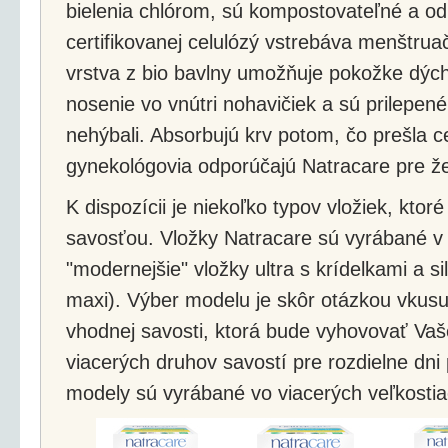
bielenia chlórom, sú kompostovateľné a od
certifikovanej celulózý vstrebáva menštru
vrstva z bio bavlny umožňuje pokožke dých
nosenie vo vnútri nohavičiek a sú prilepe
nehýbali. Absorbujú krv potom, čo prešla c
gynekológovia odporúčajú Natracare pre že
K dispozícii je niekoľko typov vložiek, ktor
savosťou. Vložky Natracare sú vyrábané 
"modernejšie" vložky ultra s krídelkami a sil
maxi). Výber modelu je skôr otázkou vkusu.
vhodnej savosti, ktorá bude vyhovovať Vaš
viacerých druhov savostí pre rozdielne dn
modely sú vyrábané vo viacerých veľkostia