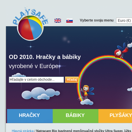
Vyberte svoju menu
OD 2010. Hračky a bábiky
vyrobené v Európe.
Hľadaj
HRAČKY
BÁBIKY
PLYŠÁKY
Hlavná stránka
/
Natracare Bio bavlnené menštruačné vložky Ultra Super, 12ks