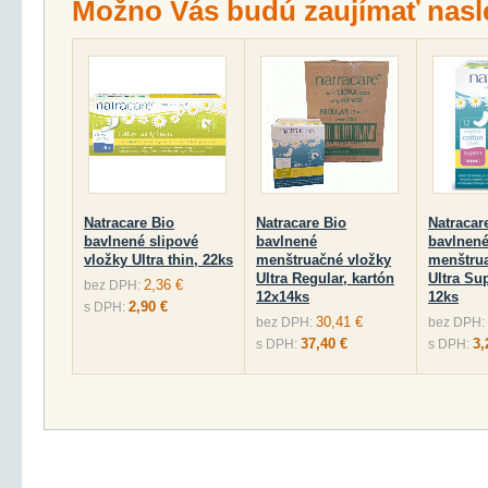
Možno Vás budú zaujímať nasl
Natracare Bio
Natracare Bio
Natracar
bavlnené slipové
bavlnené
bavlnen
vložky Ultra thin, 22ks
menštruačné vložky
menštru
Ultra Regular, kartón
Ultra Su
2,36 €
bez DPH:
12x14ks
12ks
2,90 €
s DPH:
30,41 €
bez DPH:
bez DPH:
37,40 €
3,
s DPH:
s DPH: