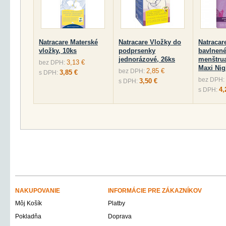
Natracare Materské
Natracare Vložky do
Natracar
vložky, 10ks
podprsenky
bavlnen
jednorázové, 26ks
menštru
3,13 €
bez DPH:
Maxi Nig
2,85 €
bez DPH:
3,85 €
s DPH:
bez DPH:
3,50 €
s DPH:
4,
s DPH:
NAKUPOVANIE
INFORMÁCIE PRE ZÁKAZNÍKOV
Môj Košík
Platby
Pokladňa
Doprava