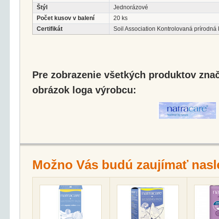
Štýl
Jednorázové
Počet kusov v balení
20 ks
Certifikát
Soil Association Kontrolovaná prírodná
Pre zobrazenie všetkých produktov značk
obrázok loga výrobcu:
Možno Vás budú zaujímať nasl