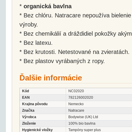
*
organická bavlna
* Bez chlóru. Natracare nepoužíva bieleni
výroby.
* Bez chemikálií a dráždidiel pokožky akým
* Bez latexu.
* Bez krutosti. Netestované na zvieratách.
* Bez plastov vyrábaných z ropy.
Ďalšie informácie
Kód
NC02020
EAN
782126002020
Krajina pôvodu
Nemecko
Značka
Natracare
Výrobca
Bodywise (UK) Ltd
Zloženie
100% bio bavlna
Hygienické vložky
Tampóny super plus