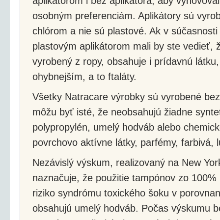
aplikátorom i bez aplikátora, aby vyhovovali
osobným preferenciám. Aplikátory sú vyrob
chlórom a nie sú plastové. Ak v súčasnost
plastovým aplikátorom mali by ste vedieť, 
vyrobený z ropy, obsahuje i prídavnú látku, 
ohybnejším, a to ftaláty.
Všetky Natracare výrobky sú vyrobené bez 
môžu byť isté, že neobsahujú žiadne synte
polypropylén, umelý hodváb alebo chemick
povrchovo aktívne látky, parfémy, farbivá, l
Nezávislý výskum, realizovaný na New York
naznačuje, že použitie tampónov zo 100% 
riziko syndrómu toxického šoku v porovnan
obsahujú umelý hodváb. Počas výskumu bo