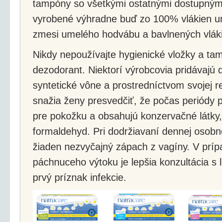
tampóny so všetkými ostatnými dostupnými
vyrobené výhradne buď zo 100% vlákien 
zmesi umelého hodvábu a bavlnených vlák
Nikdy nepoužívajte hygienické vložky a t
dezodorant. Niektorí výrobcovia pridávajú 
syntetické vône a prostredníctvom svojej 
snažia ženy presvedčiť, že počas periódy 
pre pokožku a obsahujú konzervačné látky,
formaldehyd. Pri dodržiavaní dennej osob
žiaden nezvyčajný zápach z vagíny. V prí
páchnuceho výtoku je lepšia konzultácia s
prvý príznak infekcie.