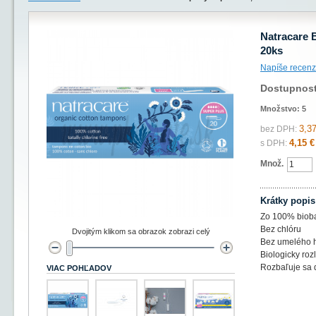
Natracare 
20ks
Napíše recenz
Dostupnos
Množstvo:
5
3,37
bez DPH:
4,15 €
s DPH:
Množ.
Krátky popis
Zo 100% bioba
Bez chlóru
Dvojitým klikom sa obrazok zobrazi celý
Bez umelého h
Biologicky roz
Rozbaľuje sa d
VIAC POHĽADOV