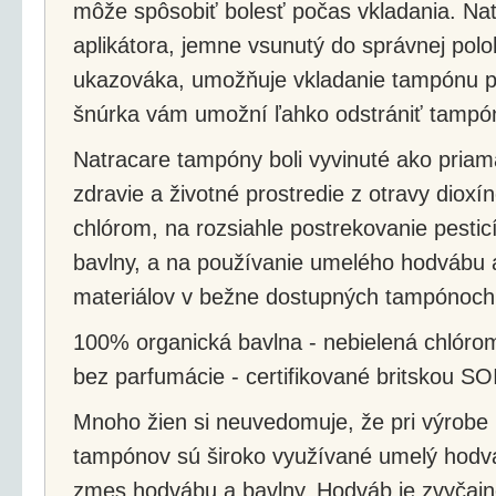
môže spôsobiť bolesť počas vkladania. Na
aplikátora, jemne vsunutý do správnej pol
ukazováka, umožňuje vkladanie tampónu po
šnúrka vám umožní ľahko odstrániť tampón
Natracare tampóny boli vyvinuté ako priam
zdravie a životné prostredie z otravy dioxí
chlórom, na rozsiahle postrekovanie pesti
bavlny, a na používanie umelého hodvábu a
materiálov v bežne dostupných tampónoch
100% organická bavlna - nebielená chlóro
bez parfumácie - certifikované britskou SO
Mnoho žien si neuvedomuje, že pri výrobe
tampónov sú široko využívané umelý hodv
zmes hodvábu a bavlny. Hodváb je zvyčaj