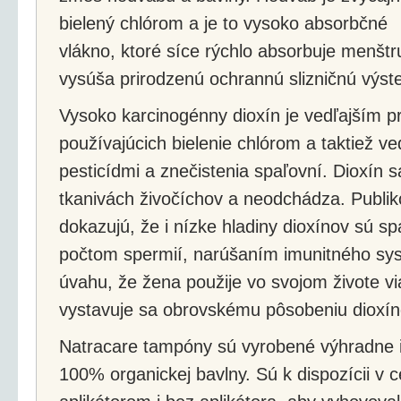
bielený chlórom a je to vysoko absorbčné
vlákno, ktoré síce rýchlo absorbuje menštr
vysúša prirodzenú ochrannú slizničnú výste
Vysoko karcinogénny dioxín je vedľajším 
používajúcich bielenie chlórom a taktiež ve
pesticídmi a znečistenia spaľovní. Dioxín s
tkanivách živočíchov a neodchádza. Publi
dokazujú, že i nízke hladiny dioxínov sú s
počtom spermií, narúšaním imunitného s
úvahu, že žena použije vo svojom živote 
vystavuje sa obrovskému pôsobeniu dioxín
Natracare tampóny sú vyrobené výhradne i
100% organickej bavlny. Sú k dispozícii v c