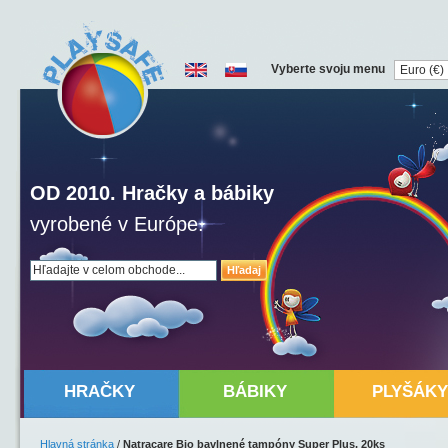
Vyberte svoju menu
OD 2010. Hračky a bábiky
vyrobené v Európe.
Hľadaj
HRAČKY
BÁBIKY
PLYŠÁKY
Hlavná stránka
/
Natracare Bio bavlnené tampóny Super Plus, 20ks