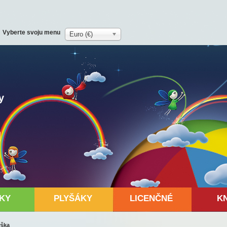
Vyberte svoju menu
Euro (€)
y
KY
PLYŠÁKY
LICENČNÉ
K
yška