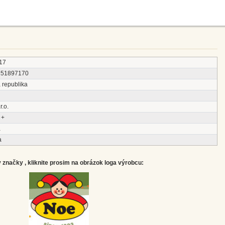
17
151897170
 republika
r.o.
 +
a
a
značky , kliknite prosim na obrázok loga výrobcu: