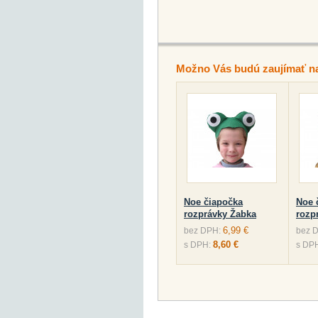
Možno Vás budú zaujímať n
Noe čiapočka
Noe 
rozprávky Žabka
rozp
6,99 €
bez DPH:
bez 
8,60 €
s DPH:
s DP