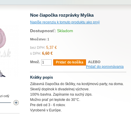
Noe čiapočka rozprávky Myška
Napíše recenziu k tomuto produktu ako prvý
Dostupnosť:
Skladom
Množstvo:
1
5,37 €
bez DPH:
6,60 €
s DPH:
Množ.
ALEBO
Pridať do košíka
Pridať do porovnávania
Krátky popis
Zábavná čiapočka do škôlky, na kostýmovú party, na doma.
Skvelý doplnok k divadelnej výchove.
100% bavlna. Zapínanie na suchý zips.
zi celý
Možno prať pri teplote do 30°C.
Pre deti od 3 - 6 rokov.
Vyrobené v Európe.