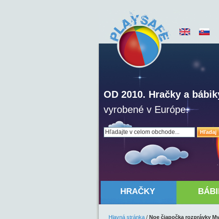
OD 2010. Hračky a bábik
vyrobené v Európe.
Hľadaj
HRAČKY
BÁBI
Hlavná stránka
/
Noe čiapočka rozprávky M