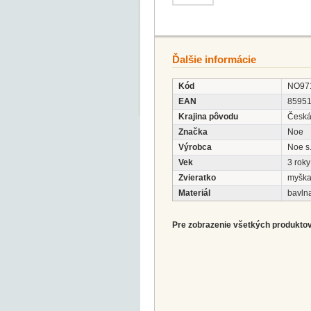
Ďalšie informácie
Kód
NO97
EAN
8595
Krajina pôvodu
Česká
Značka
Noe
Výrobca
Noe s.
Vek
3 roky
Zvieratko
myšk
Materiál
bavln
Pre zobrazenie všetkých produktov 