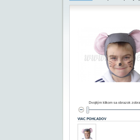
Dvojitým klikom sa obrazok zobra
VIAC POHĽADOV