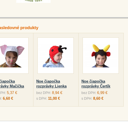
asledovné produkty
čiapočka
Noe čiapočka
Noe čiapočka
rávky Mačička
rozprávky Lienka
rozprávky Čertík
5,37 €
8,94 €
6,99 €
DPH:
bez DPH:
bez DPH:
6,60 €
11,00 €
8,60 €
H:
s DPH:
s DPH: