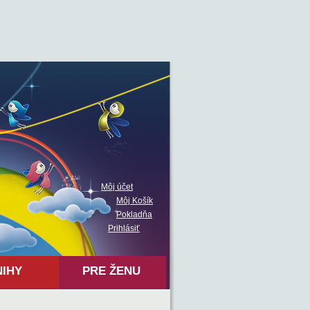
Môj účet
Môj Košík
Pokladňa
Prihlásiť
NIHY
PRE ŽENU