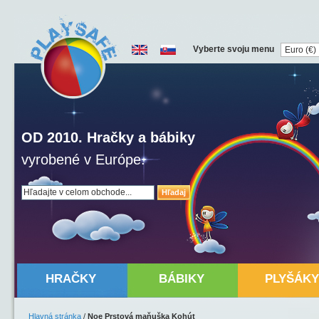
Vyberte svoju menu
OD 2010. Hračky a bábiky
vyrobené v Európe.
Hľadaj
HRAČKY
BÁBIKY
PLYŠÁKY
Hlavná stránka
/
Noe Prstová maňuška Kohút