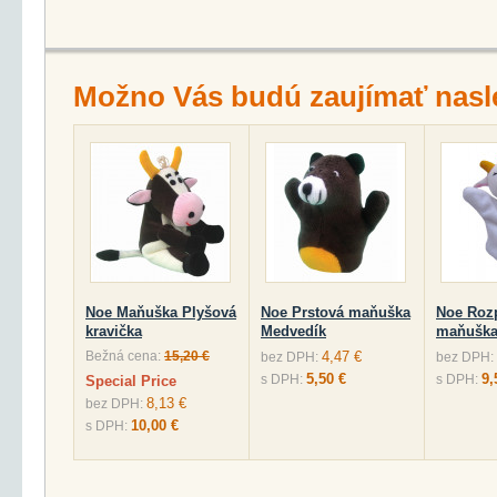
Možno Vás budú zaujímať nasl
Noe Maňuška Plyšová
Noe Prstová maňuška
Noe Roz
kravička
Medvedík
maňuška
Bežná cena:
15,20 €
4,47 €
bez DPH:
bez DPH:
5,50 €
9,
s DPH:
s DPH:
Special Price
8,13 €
bez DPH:
10,00 €
s DPH: