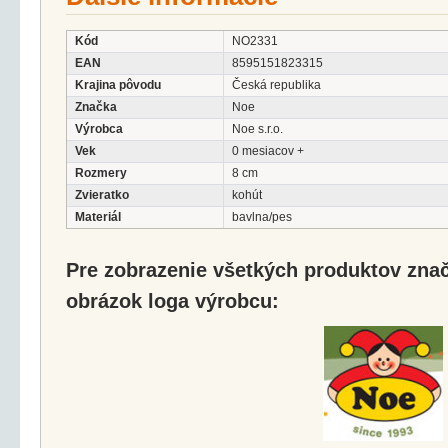
Kód
NO2331
EAN
8595151823315
Krajina pôvodu
Česká republika
Značka
Noe
Výrobca
Noe s.r.o.
Vek
0 mesiacov +
Rozmery
8 cm
Zvieratko
kohút
Materiál
bavlna/pes
Pre zobrazenie všetkých produktov značk
obrázok loga výrobcu: