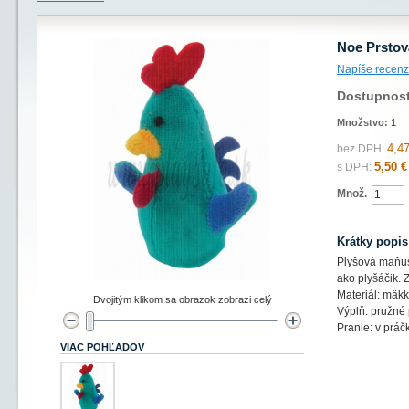
Noe Prsto
Napíše recenz
Dostupnos
Množstvo:
1
4,47
bez DPH:
5,50 €
s DPH:
Množ.
Krátky popis
Plyšová maňuš
ako plyšáčik.
Materiál: mäkk
Dvojitým klikom sa obrazok zobrazi celý
Výplň: pružné
Pranie: v práč
VIAC POHĽADOV