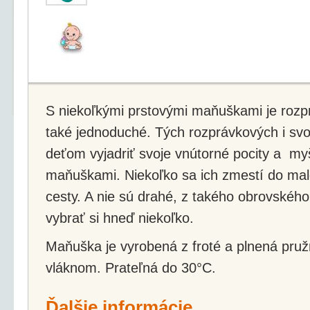
S niekoľkými prstovými maňuškami je rozp
také jednoduché. Tých rozprávkových i svo
deťom vyjadriť svoje vnútorné pocity a my
maňuškami. Niekoľko sa ich zmestí do male
cesty. A nie sú drahé, z takého obrovského
vybrať si hneď niekoľko.
Maňuška je vyrobená z froté a plnená pru
vláknom. Prateľná do 30°C.
Ďalšie informácie