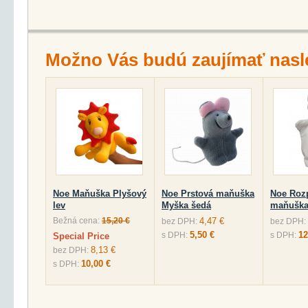
Možno Vás budú zaujímať nasl
Noe Maňuška Plyšový
Noe Prstová maňuška
Noe Roz
lev
Myška šedá
maňuška
Bežná cena:
15,20 €
4,47 €
bez DPH:
bez DPH:
5,50 €
12
s DPH:
s DPH:
Special Price
8,13 €
bez DPH:
10,00 €
s DPH: