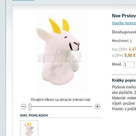
Noe Prstov
Napíše recenz
Dostupnos
Množstvo:
1
4,47
bez DPH:
5,50 €
s DPH:
Množ.
Krátky popis
Plyšová maňuš
ako plyšáčik.
Materiál: mäkk
Dvojitým klikom sa obrazok zobrazi celý
Výplň: pružné
Pranie: v práč
VIAC POHĽADOV