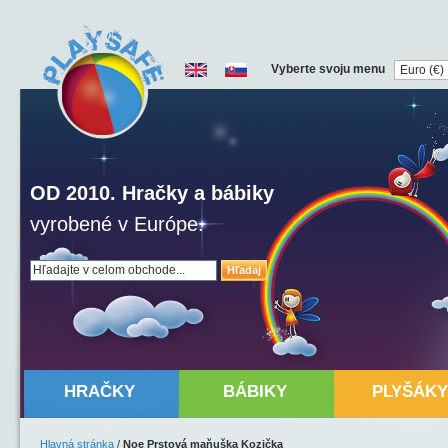
Vyberte svoju menu
OD 2010. Hračky a bábiky
vyrobené v Európe.
Hľadaj
HRAČKY
BÁBIKY
PLYŠÁKY
Hlavná stránka
/
Noe Prstová maňuška Kozička