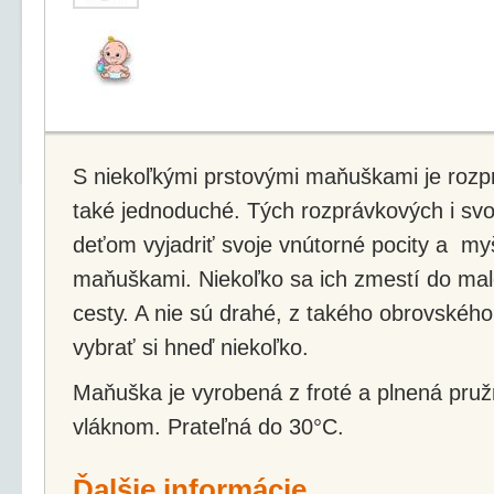
S niekoľkými prstovými maňuškami je rozp
také jednoduché. Tých rozprávkových i svo
deťom vyjadriť svoje vnútorné pocity a my
maňuškami. Niekoľko sa ich zmestí do male
cesty. A nie sú drahé, z takého obrovského
vybrať si hneď niekoľko.
Maňuška je vyrobená z froté a plnená pru
vláknom. Prateľná do 30°C.
Ďalšie informácie