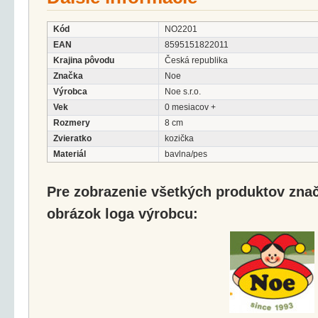
Kód
NO2201
EAN
8595151822011
Krajina pôvodu
Česká republika
Značka
Noe
Výrobca
Noe s.r.o.
Vek
0 mesiacov +
Rozmery
8 cm
Zvieratko
kozička
Materiál
bavlna/pes
Pre zobrazenie všetkých produktov značk
obrázok loga výrobcu: