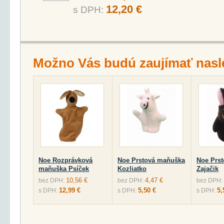
12,20 €
s DPH:
Možno Vás budú zaujímať nasl
Noe Rozprávková
Noe Prstová maňuška
Noe Prs
maňuška Psíček
Kozliatko
Zajačik
10,56 €
4,47 €
bez DPH:
bez DPH:
bez DPH:
12,99 €
5,50 €
5,
s DPH:
s DPH:
s DPH: