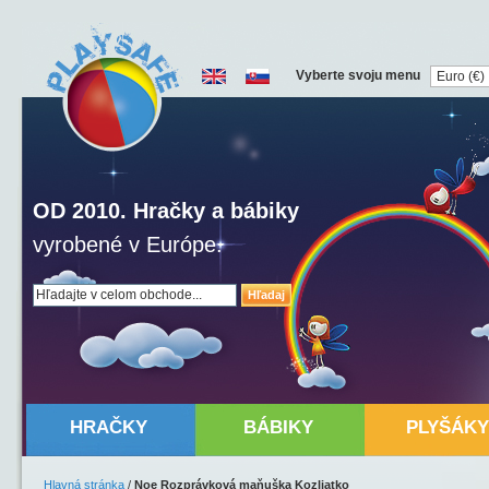
Vyberte svoju menu
OD 2010. Hračky a bábiky
vyrobené v Európe.
Hľadaj
HRAČKY
BÁBIKY
PLYŠÁKY
Hlavná stránka
/
Noe Rozprávková maňuška Kozliatko