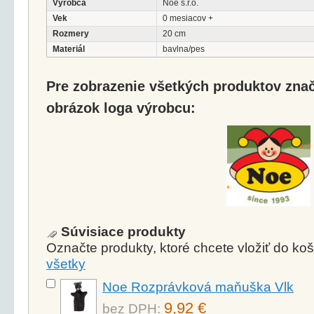
Výrobca
Noe s.r.o.
Vek
0 mesiacov +
Rozmery
20 cm
Materiál
bavlna/pes
Pre zobrazenie všetkých produktov značk
obrázok loga výrobcu:
Súvisiace produkty
Označte produkty, ktoré chcete vložiť do k
všetky
Noe Rozprávková maňuška Vlk
9,92 €
bez DPH: