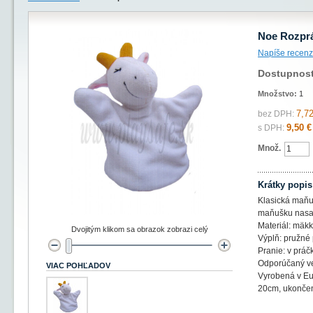
Noe Rozpr
Napíše recenz
Dostupnos
Množstvo:
1
7,72
bez DPH:
9,50 €
s DPH:
Množ.
Krátky popis
Klasická maňu
maňušku nasad
Materiál: mäkk
Dvojitým klikom sa obrazok zobrazi celý
Výplň: pružné
Pranie: v práč
Odporúčaný ve
VIAC POHĽADOV
Vyrobená v E
20cm, ukončen