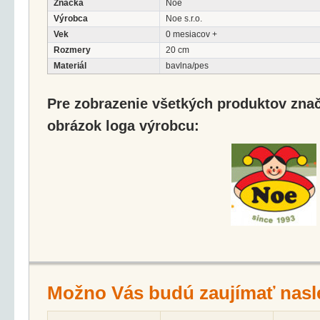
Značka
Noe
Výrobca
Noe s.r.o.
Vek
0 mesiacov +
Rozmery
20 cm
Materiál
bavlna/pes
Pre zobrazenie všetkých produktov značk
obrázok loga výrobcu:
Možno Vás budú zaujímať nasl