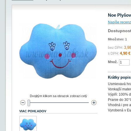
Noe Plyšov
Napíše recenz
Dostupnos
Množstvo:
1
3,98
bez DPH:
4,90 €
s DPH:
Množ.
Krátky popis
Usmievavá hra
Vonkajší mater
Výplň: 100% d
Dvojitým klikom sa obrazok zobrazi celý
Pranie do 30°
Vhodná i pre a
Vyrobená v Eu
VIAC POHĽADOV