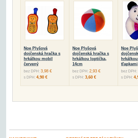
Noe Plyšová
Noe Plyšová
Noe Ply
dojčenská hračka s
dojčenská hračka s
dojčensk
hrkálkou mobil
hrkálkou loptička,
hrkálkou
červený
14cm
tľapkami
3,98 €
2,93 €
bez DPH:
bez DPH:
bez DPH:
4,90 €
3,60 €
4,
s DPH:
s DPH:
s DPH: