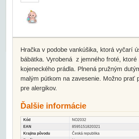
Hračka v podobe vankúšika, ktorá vyčarí 
bábätka. Vyrobená z jemného froté, ktoré 
kojeneckého prádla. Plnená pružným dutý
malým pútkom na zavesenie. Možno prať pr
pre alergikov.
Ďalšie informácie
Kód
NO2032
EAN
8595151820321
Krajina pôvodu
Česká republika