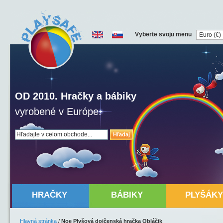
Vyberte svoju menu
OD 2010. Hračky a bábiky
vyrobené v Európe.
Hľadaj
HRAČKY
BÁBIKY
PLYŠÁKY
Hlavná stránka
/
Noe Plyšová dojčenská hračka Obláčik