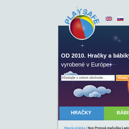
OD 2010. Hračky a bábik
vyrobené v Európe.
Hľadaj
HRAČKY
BÁBI
Hlavná stránka
/
Noe Prstová maňuška Ľad