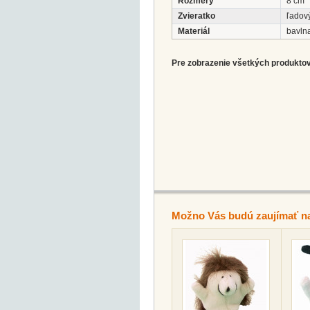
Rozmery
8 cm
Zvieratko
ľadov
Materiál
bavln
Pre zobrazenie všetkých produktov 
Možno Vás budú zaujímať n