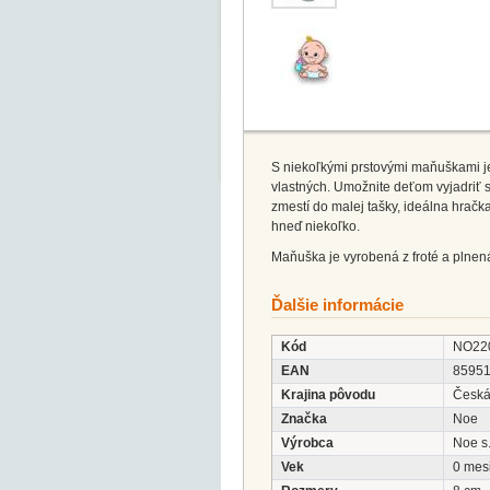
S niekoľkými prstovými maňuškami je
vlastných. Umožnite deťom vyjadriť 
zmestí do malej tašky, ideálna hračk
hneď niekoľko.
Maňuška je vyrobená z froté a plne
Ďalšie informácie
Kód
NO22
EAN
8595
Krajina pôvodu
Česká
Značka
Noe
Výrobca
Noe s.
Vek
0 mes