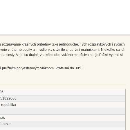
 rozprávanie krásnych príbehov také jednoduché. Tých rozprávkových i svojich
svoje vnútorné pocity a myšlienky s týmito chutnými maňuškami. Niekoľko sa ich
a na cesty. A nie sú drahé, z takého obrovského množstva nie je ťažké vybrať si
ná pružným polyesterovým vláknom. Prateľná do 30°C.
06
151822066
 republika
r.o.
iacov +