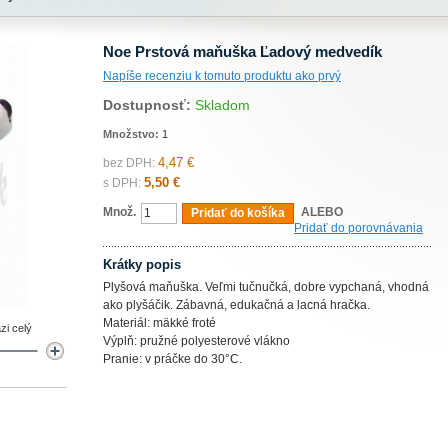
Noe Prstová maňuška Ľadový medvedík
Napíše recenziu k tomuto produktu ako prvý
Dostupnosť:
Skladom
Množstvo:
1
4,47 €
bez DPH:
5,50 €
s DPH:
Množ.
ALEBO
Pridať do košíka
Pridať do porovnávania
Krátky popis
Plyšová maňuška. Veľmi tučnučká, dobre vypchaná, vhodná
ako plyšáčik. Zábavná, edukačná a lacná hračka.
Materiál: mäkké froté
zi celý
Výplň: pružné polyesterové vlákno
Pranie: v práčke do 30°C.