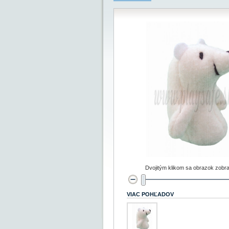
Dvojitým klikom sa obrazok zobra
VIAC POHĽADOV