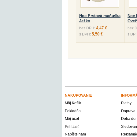
Noe Prstová maňuška
Noe 
Ježko
Oveč
4,47 €
bez DPH:
bez 
5,50 €
s DPH:
s DP
NAKUPOVANIE
INFORM
Môj Košík
Platby
Pokladňa
Doprava
Môj účet
Doba dor
Prihlásiť
Sledovani
Napíšte nám
Reklamáci