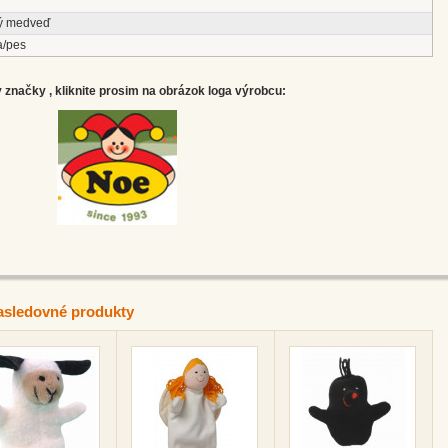
ý medveď
a/pes
značky , kliknite prosim na obrázok loga výrobcu:
asledovné produkty