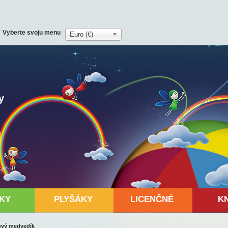
Vyberte svoju menu
Euro (€)
y
KY
PLYŠÁKY
LICENČNÉ
K
ový medvedík