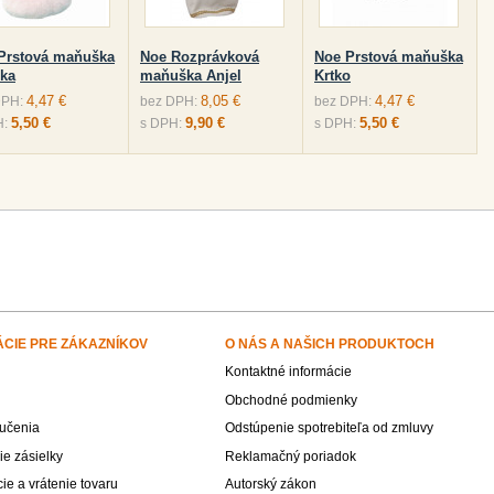
Prstová maňuška
Noe Rozprávková
Noe Prstová maňuška
ka
maňuška Anjel
Krtko
4,47 €
8,05 €
4,47 €
DPH:
bez DPH:
bez DPH:
5,50 €
9,90 €
5,50 €
H:
s DPH:
s DPH:
ÁCIE PRE ZÁKAZNÍKOV
O NÁS A NAŠICH PRODUKTOCH
Kontaktné informácie
Obchodné podmienky
učenia
Odstúpenie spotrebiteľa od zmluvy
e zásielky
Reklamačný poriadok
e a vrátenie tovaru
Autorský zákon