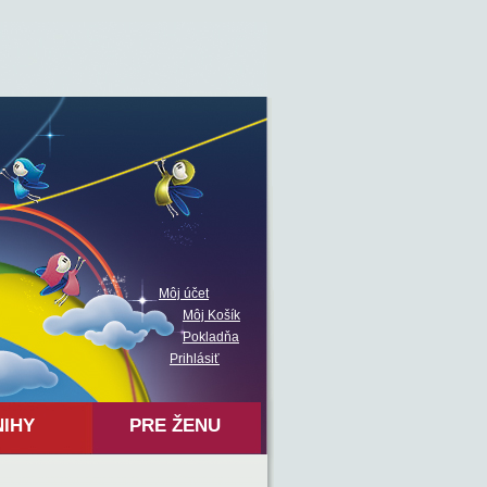
Môj účet
Môj Košík
Pokladňa
Prihlásiť
NIHY
PRE ŽENU