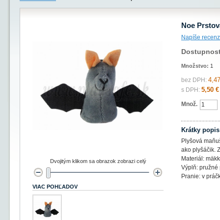
Noe Prstov
Napíše recenz
Dostupnos
Množstvo:
1
4,47
bez DPH:
5,50 €
s DPH:
Množ.
Krátky popis
Plyšová maňuš
ako plyšáčik.
Materiál: mäkk
Dvojitým klikom sa obrazok zobrazi celý
Výplň: pružné
Pranie: v práč
VIAC POHĽADOV