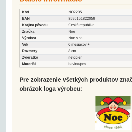
Kód
NO2205
EAN
8595151822059
Krajina pôvodu
Česká republika
Značka
Noe
Výrobca
Noe s.r.o.
Vek
0 mesiacov +
Rozmery
8 cm
Zvieratko
netopier
Materiál
bavlna/pes
Pre zobrazenie všetkých produktov značk
obrázok loga výrobcu: