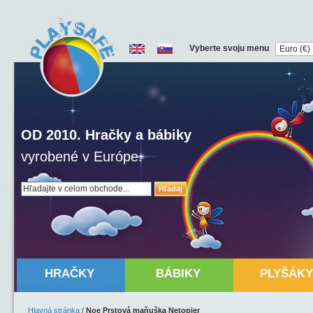
Vyberte svoju menu
OD 2010. Hračky a bábiky
vyrobené v Európe.
Hľadaj
HRAČKY
BÁBIKY
PLYŠÁKY
Hlavná stránka
/
Noe Prstová maňuška Netopier