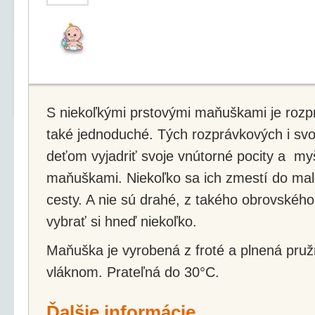
S niekoľkými prstovými maňuškami je rozp
také jednoduché. Tých rozprávkových i svo
deťom vyjadriť svoje vnútorné pocity a my
maňuškami. Niekoľko sa ich zmestí do male
cesty. A nie sú drahé, z takého obrovského
vybrať si hneď niekoľko.
Maňuška je vyrobená z froté a plnená pru
vláknom. Prateľná do 30°C.
Ďalšie informácie