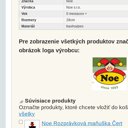
Značka
Noe
Výrobca
Noe s.r.o.
Vek
0 mesiacov +
Rozmery
28cm
Materiál
bavlna/pes
Pre zobrazenie všetkých produktov značk
obrázok loga výrobcu:
Súvisiace produkty
Označte produkty, ktoré chcete vložiť do k
všetky
Noe Rozprávková maňuška Čert