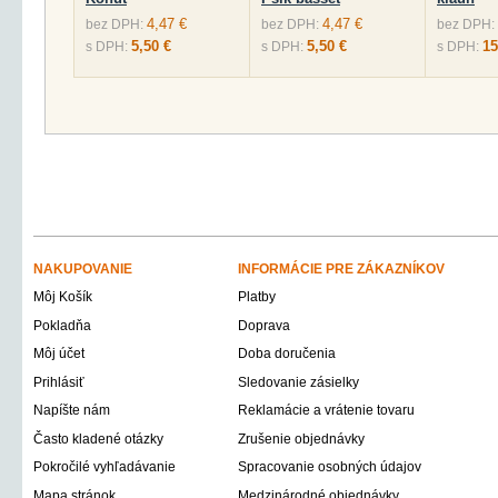
4,47 €
4,47 €
bez DPH:
bez DPH:
bez DPH:
5,50 €
5,50 €
15
s DPH:
s DPH:
s DPH:
NAKUPOVANIE
INFORMÁCIE PRE ZÁKAZNÍKOV
Môj Košík
Platby
Pokladňa
Doprava
Môj účet
Doba doručenia
Prihlásiť
Sledovanie zásielky
Napíšte nám
Reklamácie a vrátenie tovaru
Často kladené otázky
Zrušenie objednávky
Pokročilé vyhľadávanie
Spracovanie osobných údajov
Mapa stránok
Medzinárodné objednávky