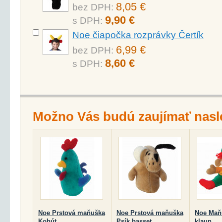
8,05 €
bez DPH:
9,90 €
s DPH:
Noe čiapočka rozprávky Čertík
6,99 €
bez DPH:
8,60 €
s DPH:
Možno Vás budú zaujímať nasl
Noe Prstová maňuška
Noe Prstová maňuška
Noe Maň
Kohút
Psík basset
klaun