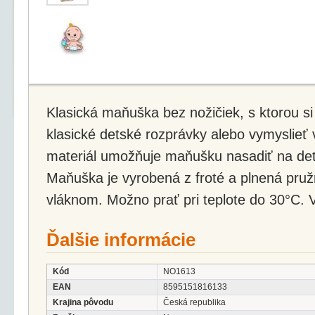
Klasická maňuška bez nožičiek, s ktorou s
klasické detské rozprávky alebo vymyslieť 
materiál umožňuje maňušku nasadiť na det
Maňuška je vyrobená z froté a plnená pru
vláknom. Možno prať pri teplote do 30°C. V
Ďalšie informácie
Kód
NO1613
EAN
8595151816133
Krajina pôvodu
Česká republika