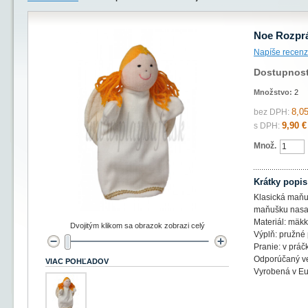
Noe Rozpr
Napíše recenz
Dostupnos
Množstvo:
2
8,05
bez DPH:
9,90 €
s DPH:
Množ.
Krátky popis
Klasická maňu
maňušku nasad
Materiál: mäkk
Dvojitým klikom sa obrazok zobrazi celý
Výplň: pružné
Pranie: v práč
Odporúčaný ve
VIAC POHĽADOV
Vyrobená v E