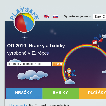
Vyberte svoju menu
OD 2010. Hračky a bábiky
vyrobené v Európe.
Hľadaj
HRAČKY
BÁBIKY
PLYŠÁKY
Hlavná stránka
/
Noe Rozprávková maňuška Anjel