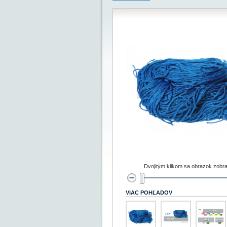
Dvojitým klikom sa obrazok zobra
VIAC POHĽADOV