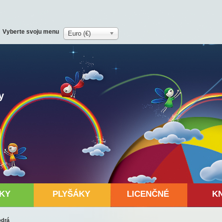
Vyberte svoju menu
Euro (€)
y
KY
PLYŠÁKY
LICENČNÉ
K
odrá