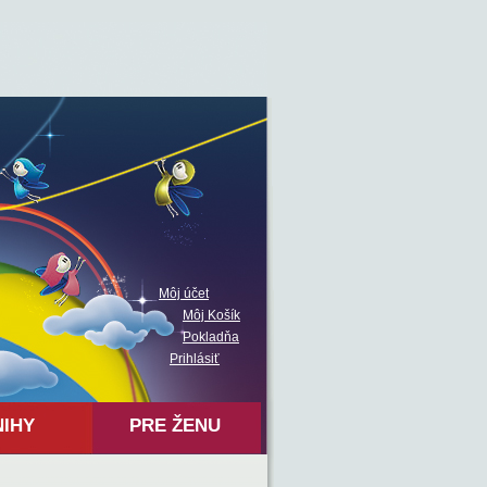
Môj účet
Môj Košík
Pokladňa
Prihlásiť
NIHY
PRE ŽENU