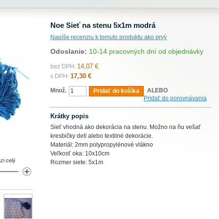
Noe Sieť na stenu 5x1m modrá
Napíše recenziu k tomuto produktu ako prvý
Odoslanie:
10-14 pracovných dní od objednávky
14,07 €
bez DPH:
17,30 €
s DPH:
Množ.
ALEBO
Pridať do košíka
Pridať do porovnávania
Krátky popis
Sieť vhodná ako dekorácia na stenu. Možno na ňu vešať
kresbičky detí alebo textilné dekorácie.
Materiál: 2mm polypropylénové vlákno
Veľkosť oka: 10x10cm
zi celý
Rozmer siete: 5x1m