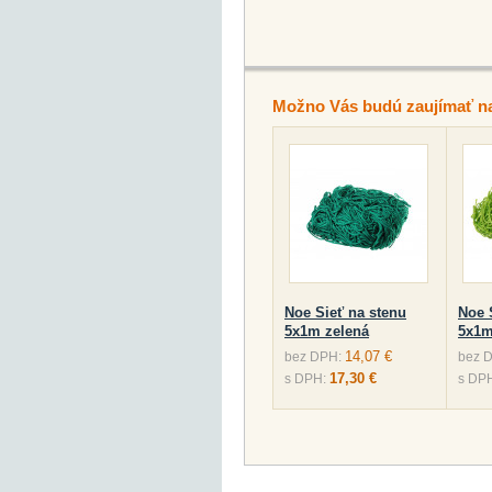
Možno Vás budú zaujímať n
Noe Sieť na stenu
Noe 
5x1m zelená
5x1m
14,07 €
bez DPH:
bez 
17,30 €
s DPH:
s DP