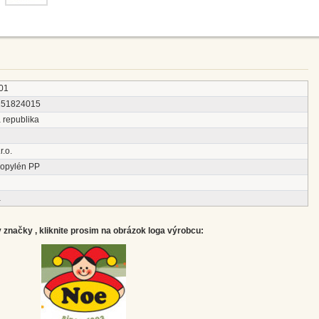
01
151824015
 republika
r.o.
ropylén PP
á
značky , kliknite prosim na obrázok loga výrobcu: