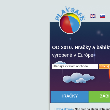
OD 2010. Hračky a bábik
vyrobené v Európe.
Hľadaj
HRAČKY
BÁBI
Hlavná stránka
/
Noe Sieť na stenu 5x1m m