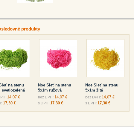
asledovné produkty
Sieť na stenu
Noe Sieť na stenu
Noe Sieť na stenu
 svetlozelená
5x1m ružová
5x1m žltá
14,07 €
14,07 €
14,07 €
DPH:
bez DPH:
bez DPH:
17,30 €
17,30 €
17,30 €
H:
s DPH:
s DPH: