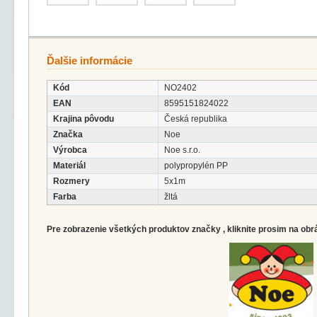
Ďalšie informácie
Kód
NO2402
EAN
8595151824022
Krajina pôvodu
Česká republika
Značka
Noe
Výrobca
Noe s.r.o.
Materiál
polypropylén PP
Rozmery
5x1m
Farba
žltá
Pre zobrazenie všetkých produktov značky , kliknite prosim na obr