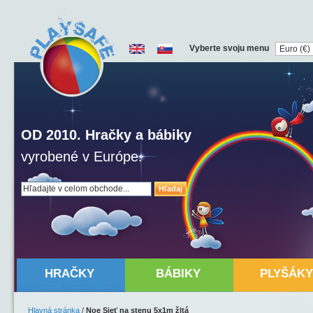
Vyberte svoju menu
OD 2010. Hračky a bábiky
vyrobené v Európe.
Hľadaj
HRAČKY
BÁBIKY
PLYŠÁKY
Hlavná stránka
/
Noe Sieť na stenu 5x1m žltá