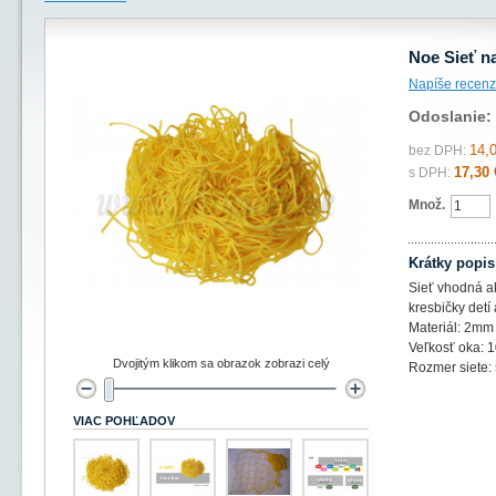
Noe Sieť n
Napíše recenz
Odoslanie:
14,
bez DPH:
17,30 
s DPH:
Množ.
Krátky popis
Sieť vhodná a
kresbičky detí 
Materiál: 2mm
Veľkosť oka: 
Dvojitým klikom sa obrazok zobrazi celý
Rozmer siete:
VIAC POHĽADOV