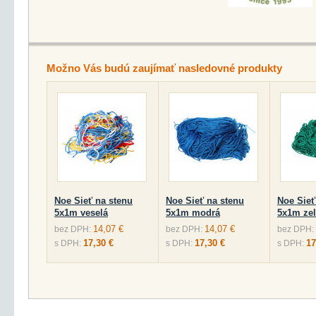
Možno Vás budú zaujímať nasledovné produkty
Noe Sieť na stenu
Noe Sieť na stenu
Noe Sieť
5x1m veselá
5x1m modrá
5x1m ze
14,07 €
14,07 €
bez DPH:
bez DPH:
bez DPH:
17,30 €
17,30 €
17
s DPH:
s DPH:
s DPH: