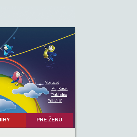
Môj účet
Môj Košík
Pokladňa
Prihlásiť
NIHY
PRE ŽENU