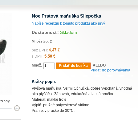
Noe Prstová maňuška Sliepočka
Napíše recenziu k tomuto produktu ako prvý
Dostupnosť:
Skladom
Množstvo:
2
4,47 €
bez DPH:
5,50 €
s DPH:
Množ.
ALEBO
Pridať do košíka
Pridať do porovnávania
Krátky popis
Plyšová maňuška. Veľmi tučnučká, dobre vypchaná, vhodná
ako plyšáčik. Zábavná, edukačná a lacná hračka.
Materiál: mäkké froté
zi celý
Výplň: pružné polyesterové vlákno
Pranie: v práčke do 30°C.