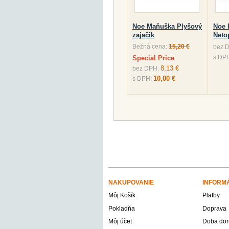
Noe Maňuška Plyšový
Noe 
zajačik
Neto
Bežná cena:
15,20 €
bez 
s DP
Special Price
8,13 €
bez DPH:
10,00 €
s DPH:
NAKUPOVANIE
INFORM
Môj Košík
Platby
Pokladňa
Doprava
Môj účet
Doba dor