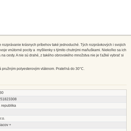
 rozprávanie krásnych príbehov také jednoduché. Tých rozprávkových i svojich
svoje vnútorné pocity a myšlienky s týmito chutnými maňuškami. Niekoľko sa ich
a na cesty. A nie sú drahé, z takého obrovského množstva nie je ťažké vybrať si
ná pružným polyesterovým vláknom. Prateľná do 30°C.
30
151823308
 republika
r.o.
iacov +