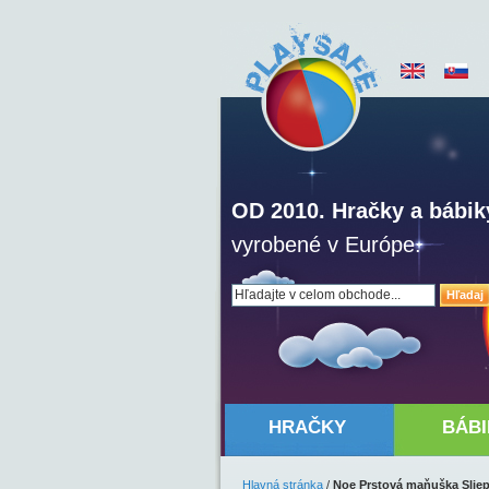
OD 2010. Hračky a bábik
vyrobené v Európe.
Hľadaj
HRAČKY
BÁBI
Hlavná stránka
/
Noe Prstová maňuška Slie