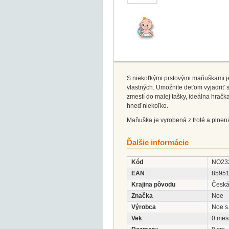
S niekoľkými prstovými maňuškami je
vlastných. Umožnite deťom vyjadriť 
zmestí do malej tašky, ideálna hračk
hneď niekoľko.
Maňuška je vyrobená z froté a plne
Ďalšie informácie
Kód
NO23
EAN
8595
Krajina pôvodu
Česká
Značka
Noe
Výrobca
Noe s.
Vek
0 mes