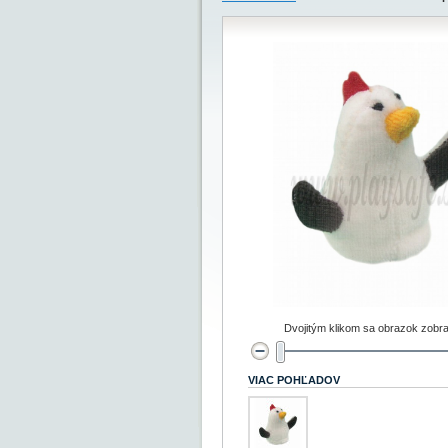
Dvojitým klikom sa obrazok zobra
VIAC POHĽADOV