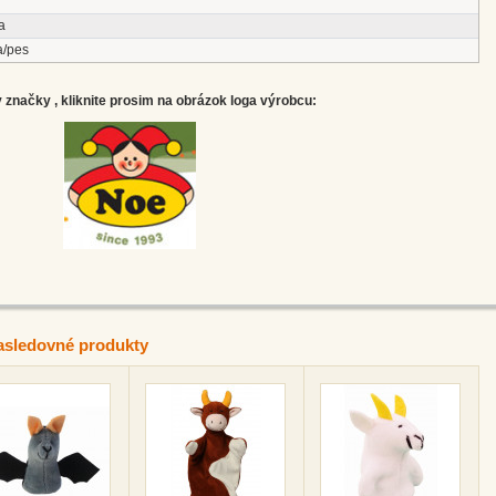
a
a/pes
značky , kliknite prosim na obrázok loga výrobcu:
asledovné produkty