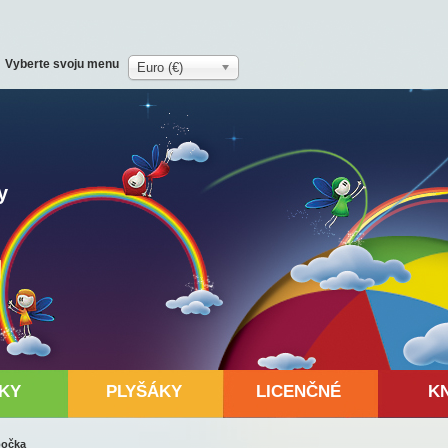
Vyberte svoju menu
Euro (€)
y
KY
PLYŠÁKY
LICENČNÉ
K
počka