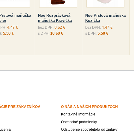
Prstová maňuška
Noe Rozprávková
Noe Prstová maňuška
pier
maňuška Kravička
Kozička
4,47 €
8,62 €
4,47 €
DPH:
bez DPH:
bez DPH:
5,50 €
10,60 €
5,50 €
H:
s DPH:
s DPH:
ÁCIE PRE ZÁKAZNÍKOV
O NÁS A NAŠICH PRODUKTOCH
Kontaktné informácie
Obchodné podmienky
učenia
Odstúpenie spotrebiteľa od zmluvy