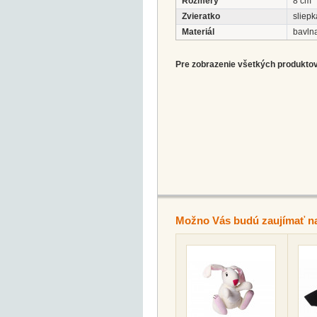
Rozmery
8 cm
Zvieratko
sliepk
Materiál
bavln
Pre zobrazenie všetkých produktov 
Možno Vás budú zaujímať n