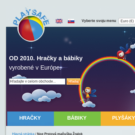
Vyberte svoju menu
OD 2010. Hračky a bábiky
vyrobené v Európe.
Hľadaj
HRAČKY
BÁBIKY
PLYŠÁKY
Hlavná stránka
/
Noe Prstová maňuška Žralok