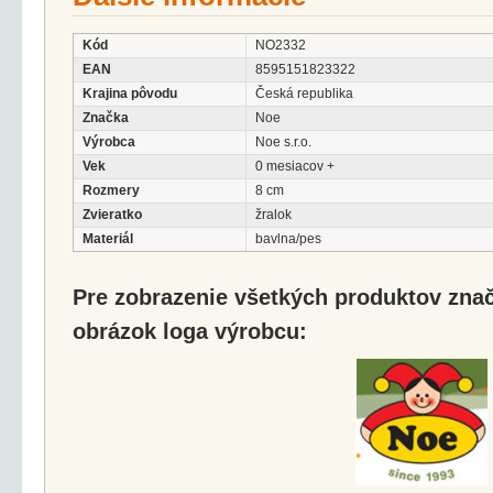
Kód
NO2332
EAN
8595151823322
Krajina pôvodu
Česká republika
Značka
Noe
Výrobca
Noe s.r.o.
Vek
0 mesiacov +
Rozmery
8 cm
Zvieratko
žralok
Materiál
bavlna/pes
Pre zobrazenie všetkých produktov značk
obrázok loga výrobcu: