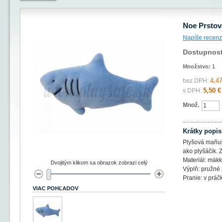
Noe Prstov
Napíše recenz
Dostupnos
Množstvo:
1
4,47
bez DPH:
5,50 €
s DPH:
Množ.
Krátky popis
Plyšová maňuš
ako plyšáčik.
Materiál: mäkk
Dvojitým klikom sa obrazok zobrazi celý
Výplň: pružné
Pranie: v práč
VIAC POHĽADOV