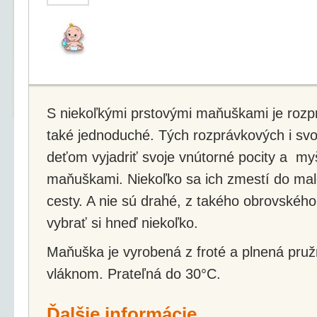
S niekoľkými prstovými maňuškami je rozp
také jednoduché. Tých rozprávkových i svo
deťom vyjadriť svoje vnútorné pocity a my
maňuškami. Niekoľko sa ich zmestí do male
cesty. A nie sú drahé, z takého obrovského
vybrať si hneď niekoľko.
Maňuška je vyrobená z froté a plnená pru
vláknom. Prateľná do 30°C.
Ďalšie informácie