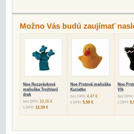
Možno Vás budú zaujímať nasl
Noe Rozprávková
Noe Prstová maňuška
Noe Prs
maňuška Trojhlavý
Kuriatko
Vlk
drak
4,47 €
bez DPH:
bez DPH:
10,16 €
bez DPH:
5,50 €
5,
s DPH:
s DPH:
12,50 €
s DPH: