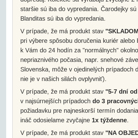
staršie sú iba do vypredania. Čarodejky sú
Blanditas sú iba do vypredania.
V prípade, že má produkt stav
"SKLADOM
pri výbere spôsobu doručenia kuriér alebo 
k Vám do 24 hodín za "normálnych" okolnos
nepriaznivého počasia, napr. snehové záv
Slovenska, môže v ojedinelých prípadoch d
nie je v našich silách ovplyvniť).
V prípade, že má produkt stav
"5-7 dní od
v najsúrnejších prípadoch
do 3 pracovnýc
požiadavku pre najneskorší termín dodania
ináč odosielame zvyčajne
1x týždenne
.
V prípade, že má produkt stav
"NA OBJE