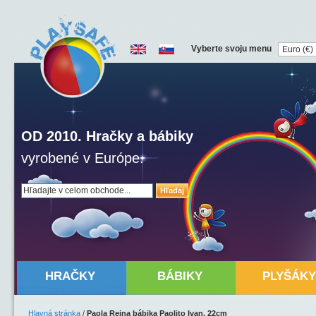
Vyberte svoju menu
OD 2010. Hračky a bábiky
vyrobené v Európe.
Hľadaj
HRAČKY
BÁBIKY
PLYŠÁKY
Hlavná stránka
/
Paola Reina bábika Paolito Ivan, 22cm