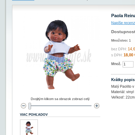
Paola Reina
Napíše recenz
Dostupnos
Množstvo:
1
14,
bez DPH:
18,00 
s DPH:
Množ.
Krátky popis
Malý Paolito v
Materiál: vinyl
Veľkosť: 22cm
Dvojitým klikom sa obrazok zobrazi celý
VIAC POHĽADOV