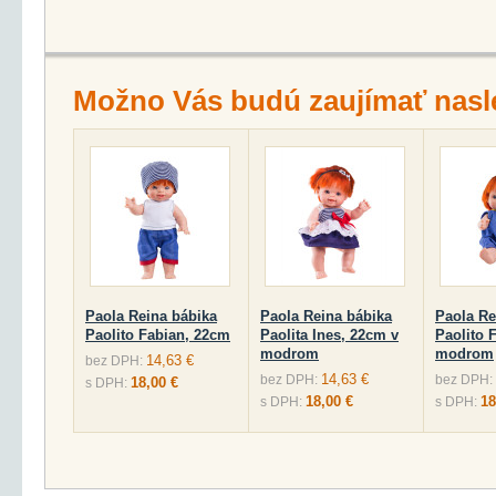
Možno Vás budú zaujímať nasl
Paola Reina bábika
Paola Reina bábika
Paola Re
Paolito Fabian, 22cm
Paolita Ines, 22cm v
Paolito 
modrom
modrom
14,63 €
bez DPH:
14,63 €
bez DPH:
bez DPH:
18,00 €
s DPH:
18,00 €
18
s DPH:
s DPH: