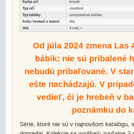
Farba očí
hnedé
Typ očí
vsadené
Typ bábiky
celoplastová bábika
Kefa / hrebeň v balení
Nie
Vek
4 roky +
Od júla 2024 zmena Las 
bábik: nie sú pribalené 
nebudú pribaľované. V star
ešte nachádzajú. V prípad
vedieť, či je hrebeň v ba
poznámku do k
Série, ktoré nie sú v najnovšom katalógu, s
dopredaj. Kolekcie sa vyrábajú zvyčajne 2 r