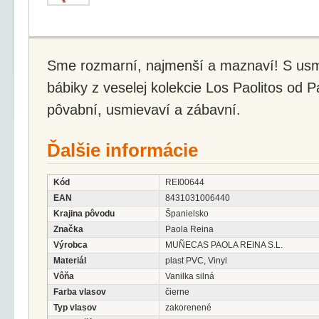
Sme rozmarní, najmenší a maznaví! S usm
bábiky z veselej kolekcie Los Paolitos od P
pôvabní, usmievaví a zábavní.
Ďalšie informácie
Kód
REI00644
EAN
8431031006440
Krajina pôvodu
Španielsko
Značka
Paola Reina
Výrobca
MUÑECAS PAOLA REINA S.L.
Materiál
plast PVC, Vinyl
Vôňa
Vanilka silná
Farba vlasov
čierne
Typ vlasov
zakorenené